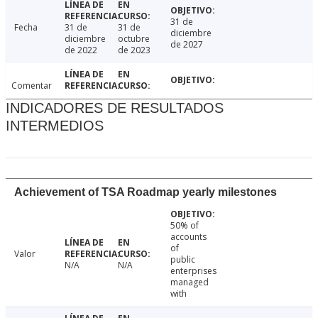
31 de
Fecha
31 de
31 de
diciembre
diciembre
octubre
de 2027
de 2022
de 2023
Comentar
INDICADORES DE RESULTADOS
INTERMEDIOS
Achievement of TSA Roadmap yearly milestones
50% of
accounts
of
Valor
public
N/A
N/A
enterprises
managed
with