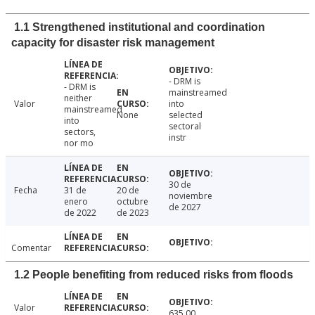
1.1 Strengthened institutional and coordination
capacity for disaster risk management
- DRM is
- DRM is
mainstreamed
neither
Valor
into
mainstreamed
None
selected
into
sectoral
sectors,
instr
nor mo
30 de
Fecha
31 de
20 de
noviembre
enero
octubre
de 2027
de 2022
de 2023
Comentar
1.2 People benefiting from reduced risks from floods
Valor
635.00