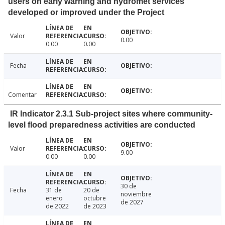
users on early warning and hydromet services
developed or improved under the Project
Valor
0.00
0.00
0.00
Fecha
Comentar
IR Indicator 2.3.1 Sub-project sites where community-
level flood preparedness activities are conducted
Valor
9.00
0.00
0.00
30 de
Fecha
31 de
20 de
noviembre
enero
octubre
de 2027
de 2022
de 2023