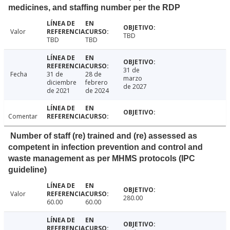
medicines, and staffing number per the RDP
Valor
TBD
TBD
TBD
31 de
Fecha
31 de
28 de
marzo
diciembre
febrero
de 2027
de 2021
de 2024
Comentar
Number of staff (re) trained and (re) assessed as
competent in infection prevention and control and
waste management as per MHMS protocols (IPC
guideline)
Valor
280.00
60.00
60.00