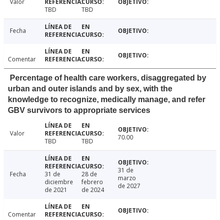
Valor
TBD
TBD
Fecha
Comentar
Percentage of health care workers, disaggregated by
urban and outer islands and by sex, with the
knowledge to recognize, medically manage, and refer
GBV survivors to appropriate services
Valor
70.00
TBD
TBD
31 de
Fecha
31 de
28 de
marzo
diciembre
febrero
de 2027
de 2021
de 2024
Comentar