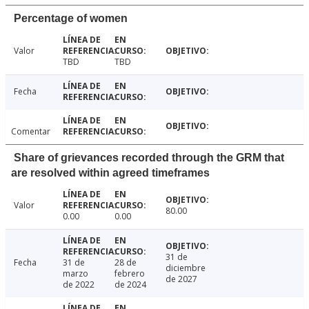
Percentage of women
Valor
TBD
TBD
Fecha
Comentar
Share of grievances recorded through the GRM that
are resolved within agreed timeframes
Valor
80.00
0.00
0.00
31 de
Fecha
31 de
28 de
diciembre
marzo
febrero
de 2027
de 2022
de 2024