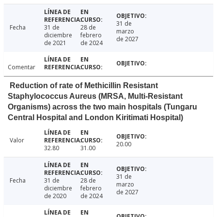
31 de
Fecha
31 de
28 de
marzo
diciembre
febrero
de 2027
de 2021
de 2024
Comentar
Reduction of rate of Methicillin Resistant
Staphylococcus Aureus (MRSA, Multi-Resistant
Organisms) across the two main hospitals (Tungaru
Central Hospital and London Kiritimati Hospital)
Valor
20.00
32.80
31.00
31 de
Fecha
31 de
28 de
marzo
diciembre
febrero
de 2027
de 2020
de 2024