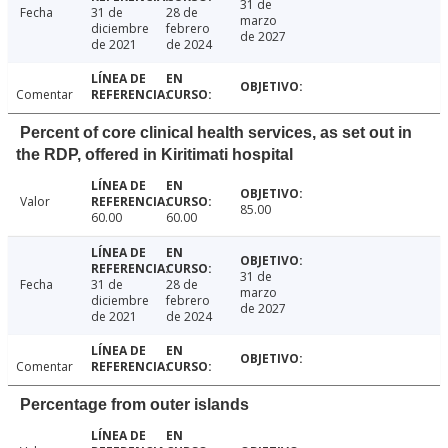
31 de
Fecha
31 de
28 de
marzo
diciembre
febrero
de 2027
de 2021
de 2024
Comentar
Percent of core clinical health services, as set out in
the RDP, offered in Kiritimati hospital
Valor
85.00
60.00
60.00
31 de
Fecha
31 de
28 de
marzo
diciembre
febrero
de 2027
de 2021
de 2024
Comentar
Percentage from outer islands