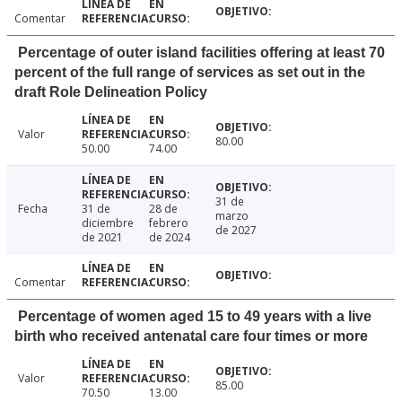
Comentar
Percentage of outer island facilities offering at least 70
percent of the full range of services as set out in the
draft Role Delineation Policy
Valor
80.00
50.00
74.00
31 de
Fecha
31 de
28 de
marzo
diciembre
febrero
de 2027
de 2021
de 2024
Comentar
Percentage of women aged 15 to 49 years with a live
birth who received antenatal care four times or more
Valor
85.00
70.50
13.00