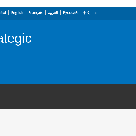
añol
English
Français
العربية
Русский
中文
tegic