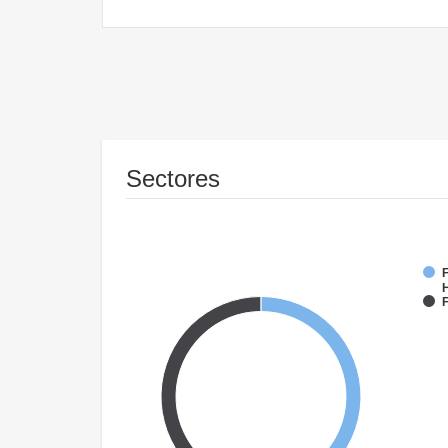
Sectores
F
F