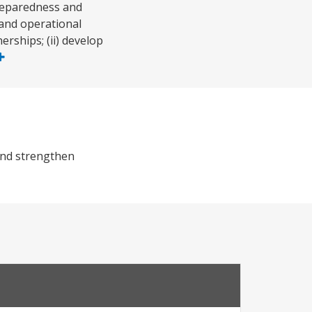
reparedness and
 and operational
rships; (ii) develop
and strengthen