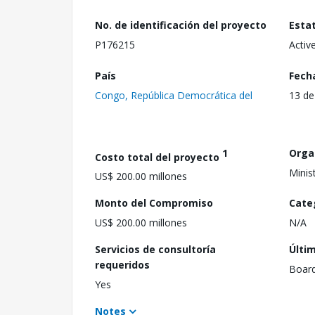
No. de identificación del proyecto
Esta
P176215
Activ
País
Fech
Congo, República Democrática del
13 de
1
Orga
Costo total del proyecto
Minis
US$ 200.00 millones
Monto del Compromiso
Cate
US$ 200.00 millones
N/A
Servicios de consultoría
Últi
requeridos
Boar
Yes
Notes