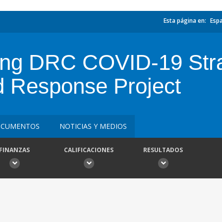
Esta página en:
Esp
cing DRC COVID-19 Stra
 Response Project
CUMENTOS
NOTICIAS Y MEDIOS
FINANZAS
CALIFICACIONES
RESULTADOS