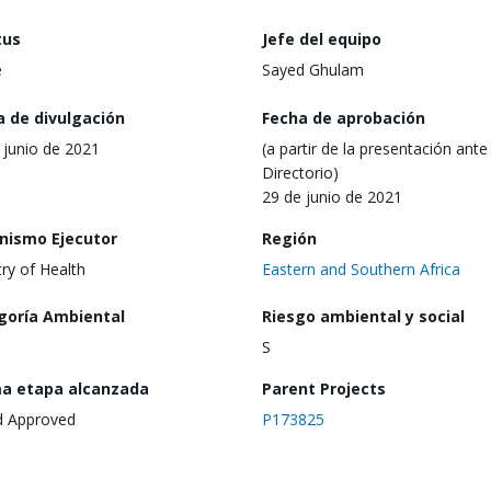
tus
Jefe del equipo
e
Sayed Ghulam
a de divulgación
Fecha de aprobación
 junio de 2021
(a partir de la presentación ante 
Directorio)
29 de junio de 2021
nismo Ejecutor
Región
try of Health
Eastern and Southern Africa
goría Ambiental
Riesgo ambiental y social
S
ma etapa alcanzada
Parent Projects
d Approved
P173825