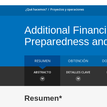
¿Qué hacemos?
Proyectos y operaciones
Additional Finan
Preparedness and
RESUMEN
OBTENCIÓN
DO
ABSTRACTO
DETALLES CLAVE
Resumen*