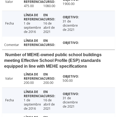
Valor
1900.00
475.00
1080.00
31 de
Fecha
1 de
16 de
diciembre
septiembre
abril de
de 2021
de 2016
2021
Comentar
Number of MEHE-owned public school buildings
meeting Effective School Profile (ESP) standards
equipped in line with MEHE specifications
Valor
500.00
200.00
200.00
31 de
Fecha
1 de
16 de
diciembre
septiembre
abril de
de 2021
de 2016
2021