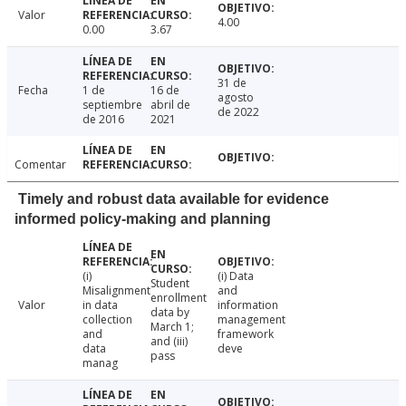
Valor
4.00
0.00
3.67
31 de
Fecha
1 de
16 de
agosto
septiembre
abril de
de 2022
de 2016
2021
Comentar
Timely and robust data available for evidence
informed policy-making and planning
(i)
(i) Data
Student
Misalignment
and
enrollment
Valor
in data
information
data by
collection
management
March 1;
and
framework
and (iii)
data
deve
pass
manag