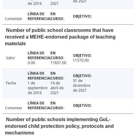
de 2021
de 2016
2021
Comentar
Number of public school classrooms that have
received a MEHE-endorsed package of teaching
materials
Valor
11570.00
0.00
17837.00
31 de
Fecha
1 de
16 de
diciembre
septiembre
abril de
de 2021
de 2016
2021
Comentar
Number of public schools implementing GoL-
endorsed child protection policy, protocols and
mechanisms