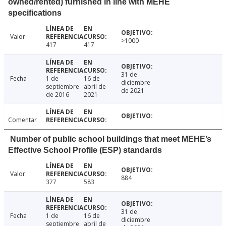
owned/rented) furnished in line with MEHE
specifications
Valor
>1000
417
417
31 de
Fecha
1 de
16 de
diciembre
septiembre
abril de
de 2021
de 2016
2021
Comentar
Number of public school buildings that meet MEHE’s
Effective School Profile (ESP) standards
Valor
884
377
583
31 de
Fecha
1 de
16 de
diciembre
septiembre
abril de