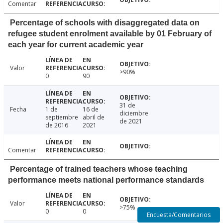
Comentar
Percentage of schools with disaggregated data on
refugee student enrolment available by 01 February of
each year for current academic year
Valor
>90%
0
90
31 de
Fecha
1 de
16 de
diciembre
septiembre
abril de
de 2021
de 2016
2021
Comentar
Percentage of trained teachers whose teaching
performance meets national performance standards
Valor
>75%
0
0
Encuesta/Comentarios