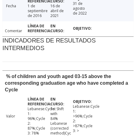
31 de
Fecha
1 de
16 de
agosto
septiembre
abril de
de 2022
de 2016
2021
Comentar
INDICADORES DE RESULTADOS
INTERMEDIOS
% of children and youth aged 03-15 above the
corresponding graduation age who have completed a
Cycle
Lebanese:Cycle
Lebanese:Cycle
1st Shift
1:
1:
with
Valor
>96%;Cycle
96%;Cycle
84%
2:
2:
Lebanese
>87%;Cycle
87%;Cycle
(corrected
3: >
3: 78%
method)Cyc