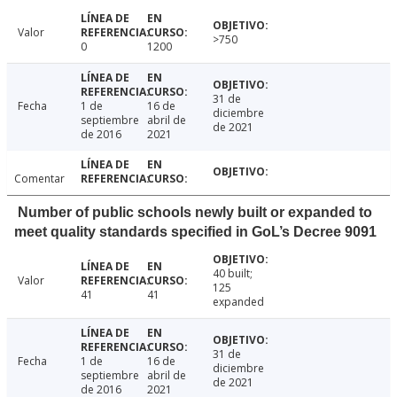
Valor
>750
0
1200
31 de
Fecha
1 de
16 de
diciembre
septiembre
abril de
de 2021
de 2016
2021
Comentar
Number of public schools newly built or expanded to
meet quality standards specified in GoL’s Decree 9091
40 built;
Valor
125
41
41
expanded
31 de
Fecha
1 de
16 de
diciembre
septiembre
abril de
de 2021
de 2016
2021