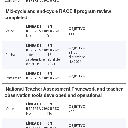
Comentar
Mid-cycle and end-cycle RACE II program review
completed
Valor
Yes
No
Yes
31 de
Fecha
1 de
16 de
diciembre
septiembre
abril de
de 2021
de 2016
2021
Comentar
National Teacher Assessment Framework and teacher
observation tools developed and operational
Valor
Yes
No
No