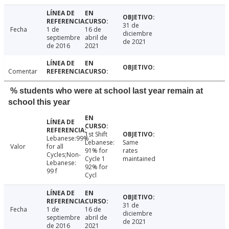
31 de
Fecha
1 de
16 de
diciembre
septiembre
abril de
de 2021
de 2016
2021
Comentar
% students who were at school last year remain at
school this year
1st Shift
Lebanese:99%
Lebanese:
Same
Valor
for all
91% for
rates
Cycles;Non-
Cycle 1
maintained
Lebanese:
92% for
99 f
Cycl
31 de
Fecha
1 de
16 de
diciembre
septiembre
abril de
de 2021
de 2016
2021