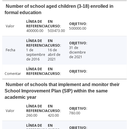
Number of school aged children (3-18) enrolled in
formal education
Valor
500000.00
400000.00
503473.00
31 de
Fecha
1 de
16 de
diciembre
septiembre
abril de
de 2021
de 2016
2021
Comentar
Number of schools that implement and monitor their
School Improvement Plan (SIP) within the same
academic year
Valor
780.00
260.00
420.00