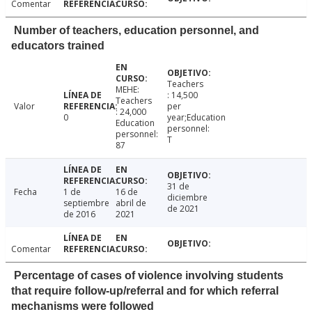
Comentar
Number of teachers, education personnel, and
educators trained
Teachers
MEHE:
: 14,500
Teachers
Valor
per
: 24,000
0
year;Education
Education
personnel:
personnel:
T
87
31 de
Fecha
1 de
16 de
diciembre
septiembre
abril de
de 2021
de 2016
2021
Comentar
Percentage of cases of violence involving students
that require follow-up/referral and for which referral
mechanisms were followed