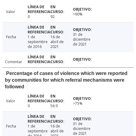
Valor
>90%
0
92
31 de
Fecha
1 de
16 de
diciembre
septiembre
abril de
de 2021
de 2016
2021
Comentar
Percentage of cases of violence which were reported
by communities for which referral mechanisms were
followed
Valor
>75%
0
56.9
31 de
Fecha
1 de
16 de
diciembre
septiembre
abril de
de 2021
de 2016
2021