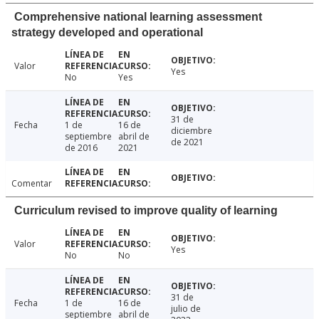
Comprehensive national learning assessment
strategy developed and operational
Valor
Yes
No
Yes
31 de
Fecha
1 de
16 de
diciembre
septiembre
abril de
de 2021
de 2016
2021
Comentar
Curriculum revised to improve quality of learning
Valor
Yes
No
No
31 de
Fecha
1 de
16 de
julio de
septiembre
abril de