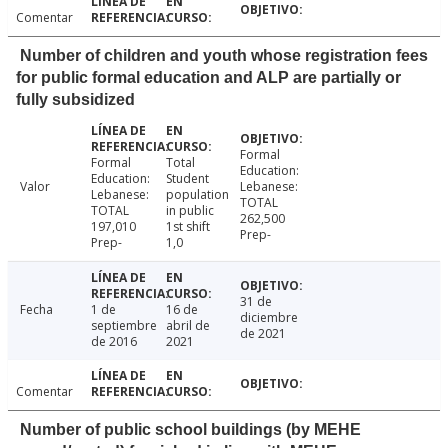
Comentar
Number of children and youth whose registration fees
for public formal education and ALP are partially or
fully subsidized
Formal
Formal
Total
Education:
Education:
Student
Valor
Lebanese:
Lebanese:
population
TOTAL
TOTAL
in public
262,500
197,010
1st shift
Prep-
Prep-
1,0
31 de
Fecha
1 de
16 de
diciembre
septiembre
abril de
de 2021
de 2016
2021
Comentar
Number of public school buildings (by MEHE