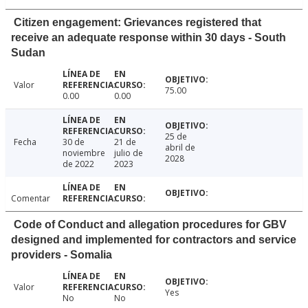
Citizen engagement: Grievances registered that
receive an adequate response within 30 days - South
Sudan
Valor
75.00
0.00
0.00
25 de
Fecha
30 de
21 de
abril de
noviembre
julio de
2028
de 2022
2023
Comentar
Code of Conduct and allegation procedures for GBV
designed and implemented for contractors and service
providers - Somalia
Valor
Yes
No
No