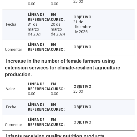
25.00
0.00
0.00
31 de
Fecha
31 de
20 de
diciembre
marzo
marzo
de 2026
de 2021
de 2024
Comentar
Increase in the number of female farmers using
extension services for climate-resilient agriculture
production.
Valor
35.00
0.00
0.00
Fecha
Comentar
Infants receiving quality nutrition products