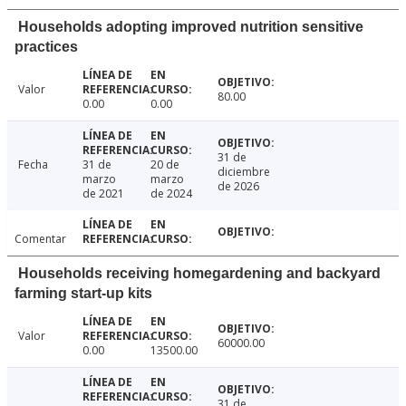
Households adopting improved nutrition sensitive
practices
Valor
80.00
0.00
0.00
31 de
Fecha
31 de
20 de
diciembre
marzo
marzo
de 2026
de 2021
de 2024
Comentar
Households receiving homegardening and backyard
farming start-up kits
Valor
60000.00
0.00
13500.00
31 de