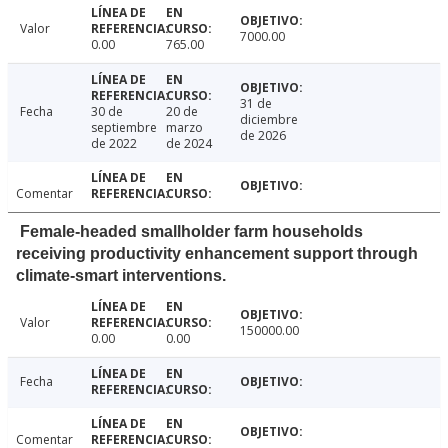
Valor
7000.00
0.00
765.00
31 de
Fecha
30 de
20 de
diciembre
septiembre
marzo
de 2026
de 2022
de 2024
Comentar
Female-headed smallholder farm households
receiving productivity enhancement support through
climate-smart interventions.
Valor
150000.00
0.00
0.00
Fecha
Comentar