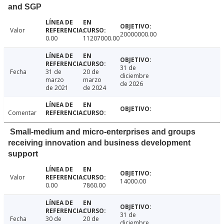
and SGP
Valor
20000000.00
0.00
11207000.00
31 de
Fecha
31 de
20 de
diciembre
marzo
marzo
de 2026
de 2021
de 2024
Comentar
Small-medium and micro-enterprises and groups
receiving innovation and business development
support
Valor
14000.00
0.00
7860.00
31 de
Fecha
30 de
20 de
diciembre