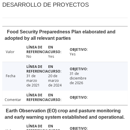
DESARROLLO DE PROYECTOS
Food Security Preparedness Plan elaborated and
adopted by all relevant parties
Valor
Yes
No
Yes
31 de
Fecha
31 de
20 de
diciembre
marzo
marzo
de 2026
de 2021
de 2024
Comentar
Earth Observation (EO) crop and pasture monitoring
and early warning system established and operational.