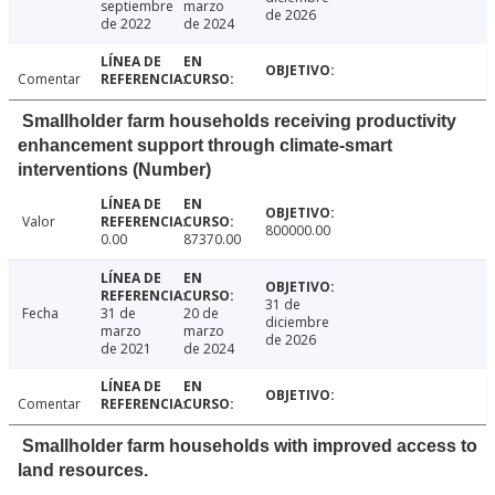
septiembre
marzo
de 2026
de 2022
de 2024
Comentar
Smallholder farm households receiving productivity
enhancement support through climate-smart
interventions (Number)
Valor
800000.00
0.00
87370.00
31 de
Fecha
31 de
20 de
diciembre
marzo
marzo
de 2026
de 2021
de 2024
Comentar
Smallholder farm households with improved access to
land resources.