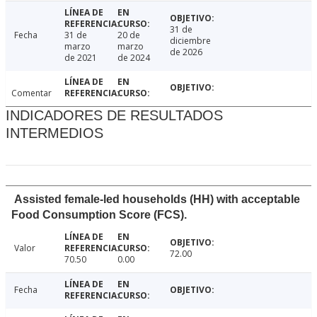
31 de
Fecha
31 de
20 de
diciembre
marzo
marzo
de 2026
de 2021
de 2024
Comentar
INDICADORES DE RESULTADOS
INTERMEDIOS
Assisted female-led households (HH) with acceptable
Food Consumption Score (FCS).
Valor
72.00
70.50
0.00
Fecha