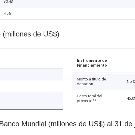
30.43
4.56
o (millones de US$)
Instrumento de
Financiamiento
Monto a título de
No D
donación
Costo total del
45.0
proyecto**
Banco Mundial (millones de US$) al 31 de 