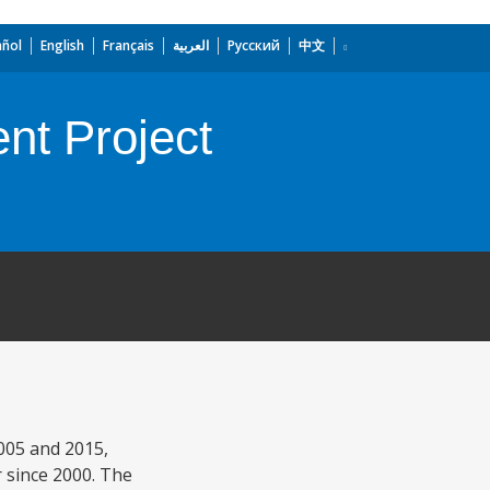
añol
English
Français
العربية
Русский
中文
nt Project
005 and 2015,
 since 2000. The