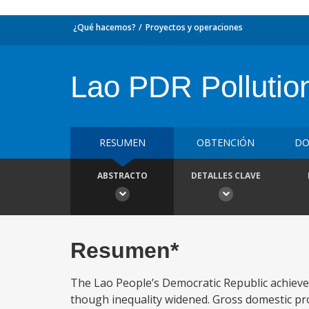
¿Qué hacemos?
Proyectos y operaciones
Lao PDR Pollutio
RESUMEN
OBTENCIÓN
DO
ABSTRACTO
DETALLES CLAVE
Resumen*
The Lao People’s Democratic Republic achieve
though inequality widened. Gross domestic pr