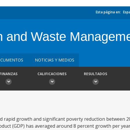
Esta página en:
Esp
n and Waste Manageme
CUMENTOS
NOTICIAS Y MEDIOS
FINANZAS
CALIFICACIONES
RESULTADOS
d rapid growth and significant poverty reduction between 2
oduct (GDP) has averaged around 8 percent growth per year