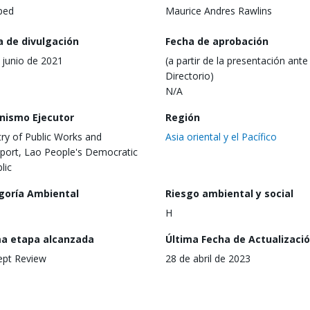
ped
Maurice Andres Rawlins
a de divulgación
Fecha de aprobación
 junio de 2021
(a partir de la presentación ante 
Directorio)
N/A
nismo Ejecutor
Región
try of Public Works and
Asia oriental y el Pacífico
port, Lao People's Democratic
lic
goría Ambiental
Riesgo ambiental y social
H
ma etapa alcanzada
Última Fecha de Actualizaci
ept Review
28 de abril de 2023