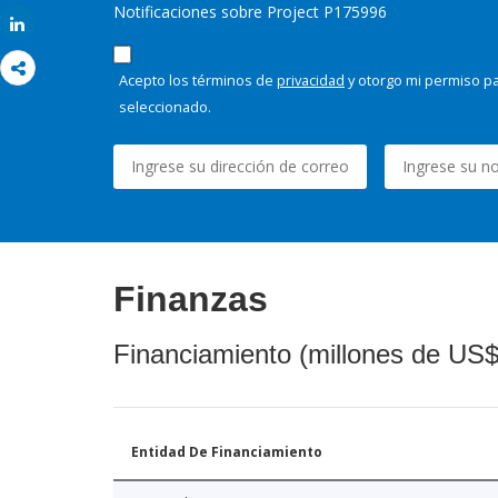
Notificaciones sobre Project P175996
Share
Acepto los términos de
privacidad
y otorgo mi permiso pa
seleccionado.
Finanzas
Financiamiento (millones de US$
Entidad De Financiamiento