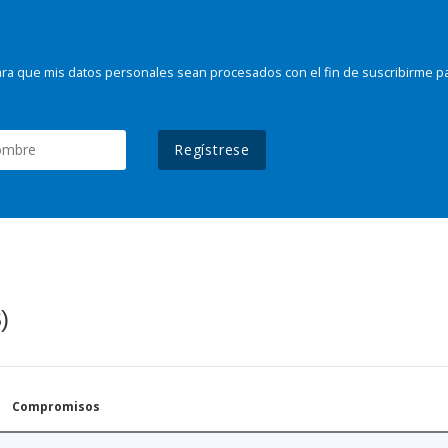
ra que mis datos personales sean procesados con el fin de suscribirme p
Regístrese
)
Compromisos