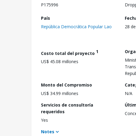
P175996
Drop
País
Fech
República Democrática Popular Lao
28 de
1
Orga
Costo total del proyecto
Minis
US$ 45.08 millones
Trans
Repub
Monto del Compromiso
Cate
US$ 34.99 millones
N/A
Servicios de consultoría
Últi
requeridos
Conc
Yes
Notes