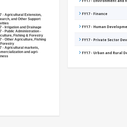
FY17 - Environment and
FY17 - Finance
 - Agricultural Extension,
earch, and Other Support
vities
FY17 - Human Developme
 - Irrigation and Drainage
 - Public Administration -
culture, Fishing & Forestry
 - Other Agriculture, Fishing
FY17 - Private Sector D
 Forestry
 - Agricultural markets,
mercialization and agri-
FY17 - Urban and Rural 
iness