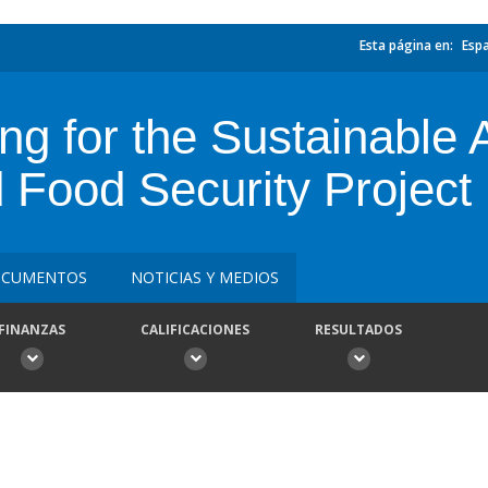
Esta página en:
Esp
ng for the Sustainable A
d Food Security Project
CUMENTOS
NOTICIAS Y MEDIOS
FINANZAS
CALIFICACIONES
RESULTADOS