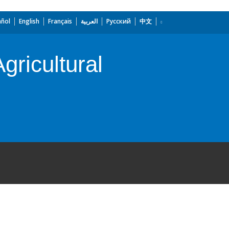
añol
English
Français
العربية
Русский
中文
gricultural