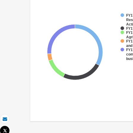
FY17
Res
Acti
FY17
FY17
Agri
FY17
and
FY17
com
bus
Correo electrónico
Tweet