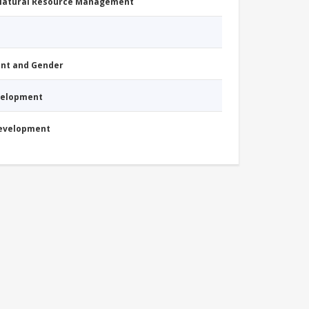
 Natural Resource Management
nt and Gender
evelopment
Development