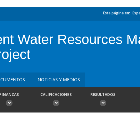
Esta página en:
Esp
ient Water Resources 
oject
CUMENTOS
NOTICIAS Y MEDIOS
FINANZAS
CALIFICACIONES
RESULTADOS