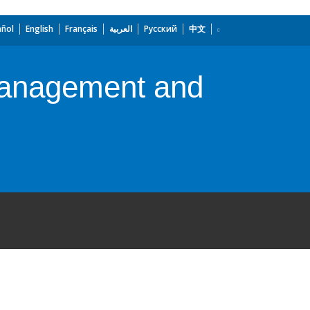
añol
English
Français
العربية
Русский
中文
Management and