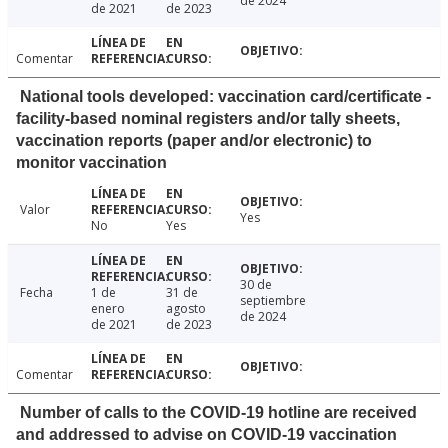
de 2024
de 2021
de 2023
Comentar
National tools developed: vaccination card/certificate -
facility-based nominal registers and/or tally sheets,
vaccination reports (paper and/or electronic) to
monitor vaccination
Valor
Yes
No
Yes
30 de
Fecha
1 de
31 de
septiembre
enero
agosto
de 2024
de 2021
de 2023
Comentar
Number of calls to the COVID-19 hotline are received
and addressed to advise on COVID-19 vaccination