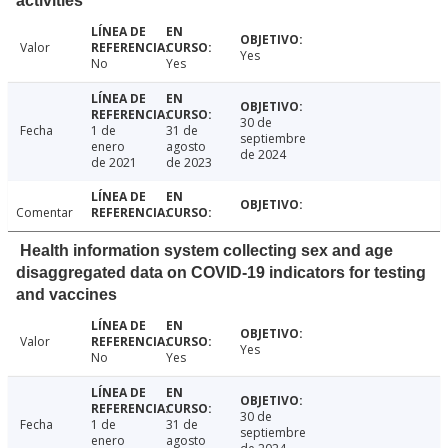
activities
Valor
Yes
No
Yes
30 de
Fecha
1 de
31 de
septiembre
enero
agosto
de 2024
de 2021
de 2023
Comentar
Health information system collecting sex and age
disaggregated data on COVID-19 indicators for testing
and vaccines
Valor
Yes
No
Yes
30 de
Fecha
1 de
31 de
septiembre
enero
agosto