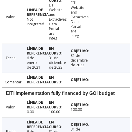
EITI
EITI
Website
Website
and
and
Valor
Extractives
Not
Extractives
Data
integrated
Data
Portal
Portal
are
are
integ
integ
31 de
Fecha
6 de
31 de
diciembre
enero
diciembre
de 2023
de 2021
de 2023
Comentar
EITI implementation fully financed by GOI budget
Valor
100.00
0.00
100.00
31 de
Fecha
6 de
31 de