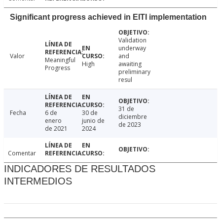
Significant progress achieved in EITI implementation
Validation
underway
Valor
and
Meaningful
High
awaiting
Progress
preliminary
resul
31 de
Fecha
6 de
30 de
diciembre
enero
junio de
de 2023
de 2021
2024
Comentar
INDICADORES DE RESULTADOS
INTERMEDIOS