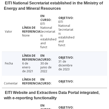
EITI National Secretariat established in the Ministry of
Energy and Mineral Resources
EITI
EITI
National
National
Secretariat
Valor
Secretariat
is
None
is
established
established
and
and
funct
funct
31 de
Fecha
6 de
30 de
diciembre
enero
junio de
de 2023
de 2021
2022
Comentar
EITI Website and Extractives Data Portal integrated,
with e-reporting functionality