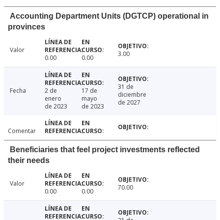
Accounting Department Units (DGTCP) operational in
provinces
Valor
3.00
0.00
0.00
31 de
Fecha
2 de
17 de
diciembre
enero
mayo
de 2027
de 2023
de 2023
Comentar
Beneficiaries that feel project investments reflected
their needs
Valor
70.00
0.00
0.00