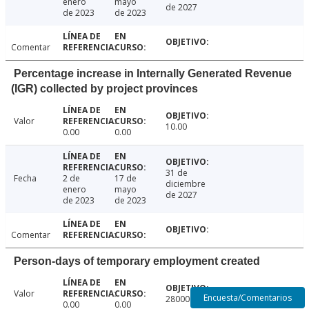
enero
mayo
de 2027
de 2023
de 2023
Comentar
Percentage increase in Internally Generated Revenue
(IGR) collected by project provinces
Valor
10.00
0.00
0.00
31 de
Fecha
2 de
17 de
diciembre
enero
mayo
de 2027
de 2023
de 2023
Comentar
Person-days of temporary employment created
Valor
Encuesta/Comentarios
2800000.00
0.00
0.00