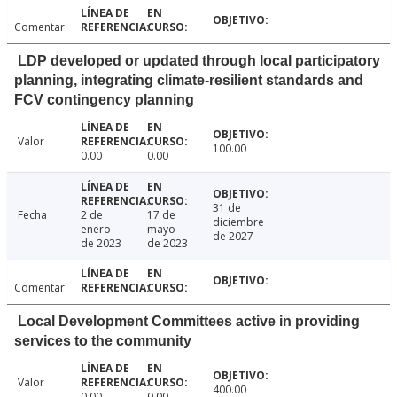
Comentar
LDP developed or updated through local participatory
planning, integrating climate-resilient standards and
FCV contingency planning
Valor
100.00
0.00
0.00
31 de
Fecha
2 de
17 de
diciembre
enero
mayo
de 2027
de 2023
de 2023
Comentar
Local Development Committees active in providing
services to the community
Valor
400.00
0.00
0.00