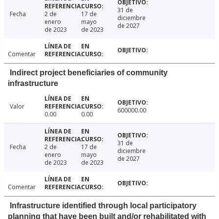
31 de
Fecha
2 de
17 de
diciembre
enero
mayo
de 2027
de 2023
de 2023
Comentar
Indirect project beneficiaries of community
infrastructure
Valor
600000.00
0.00
0.00
31 de
Fecha
2 de
17 de
diciembre
enero
mayo
de 2027
de 2023
de 2023
Comentar
Infrastructure identified through local participatory
planning that have been built and/or rehabilitated with