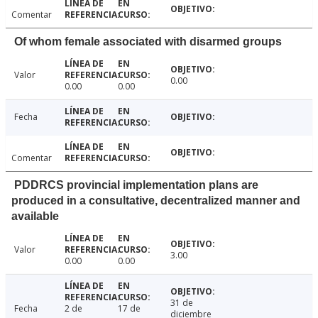
Comentar
Of whom female associated with disarmed groups
Valor
0.00
0.00
0.00
Fecha
Comentar
PDDRCS provincial implementation plans are
produced in a consultative, decentralized manner and
available
Valor
3.00
0.00
0.00
31 de
Fecha
2 de
17 de
diciembre