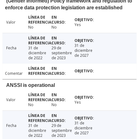
(Gender informed) Policy framework and regulation to
enforce data protection legislation are established
Valor
Yes
No
No
31 de
Fecha
31 de
29 de
diciembre
diciembre
septiembre
de 2027
de 2022
de 2023
Comentar
ANSSI is operational
Valor
Yes
No
No
31 de
Fecha
31 de
29 de
diciembre
diciembre
septiembre
de 2027
de 2022
de 2023