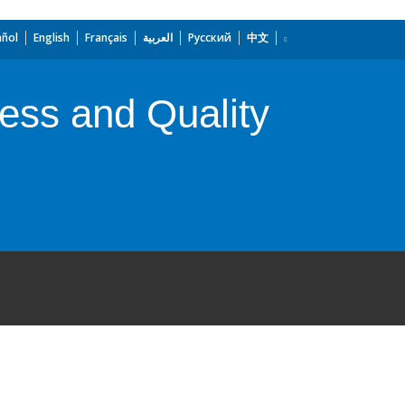
añol
English
Français
العربية
Русский
中文
cess and Quality