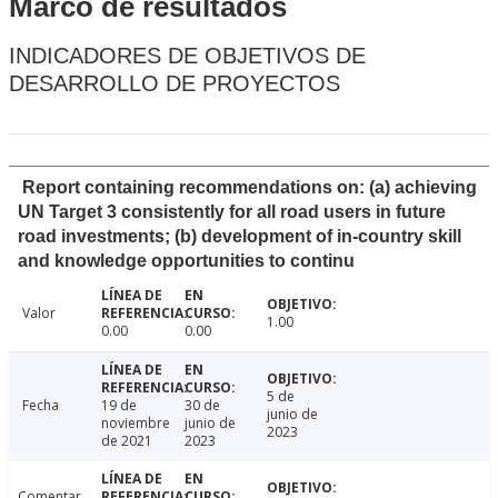
Marco de resultados
INDICADORES DE OBJETIVOS DE
DESARROLLO DE PROYECTOS
Report containing recommendations on: (a) achieving
UN Target 3 consistently for all road users in future
road investments; (b) development of in-country skill
and knowledge opportunities to continu
Valor
1.00
0.00
0.00
5 de
Fecha
19 de
30 de
junio de
noviembre
junio de
2023
de 2021
2023
Comentar