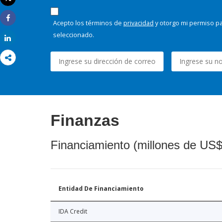
Imprimir
Acepto los términos de
privacidad
y otorgo mi permiso pa
Share
seleccionado.
Share
Finanzas
Financiamiento (millones de US$
Entidad De Financiamiento
IDA Credit