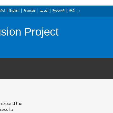
añol
English
Français
العربية
Русский
中文
sion Project
o expand the
cess to