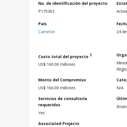
No. de identificación del proyecto
Esta
P175363
Activ
País
Fech
Camerún
24 de
1
Orga
Costo total del proyecto
Minis
US$ 160.00 millones
Regi
Monto del Compromiso
Cate
US$ 160.00 millones
N/A
Servicios de consultoría
Últi
requeridos
Boar
Yes
Associated Projects