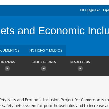
Esta página en:
Esp
ets and Economic Inclu
CUMENTOS
NOTICIAS Y MEDIOS
FINANZAS
CALIFICACIONES
RESULTADOS
fety Nets and Economic Inclusion Project for Cameroon is t
e safety nets system for poor households and to increase ac