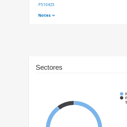
P510425
Notes
Sectores
F
F
S