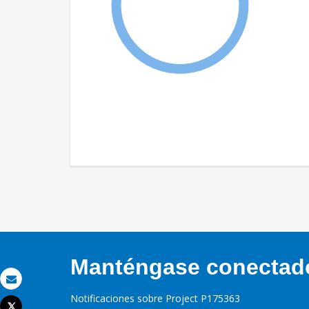
Manténgase conectado,
Correo electrónico
Notificaciones sobre Project P175363
Tweet