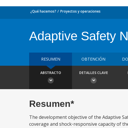
¿Qué hacemos?
Proyectos y operaciones
Adaptive Safety N
RESUMEN
OBTENCIÓN
DO
ABSTRACTO
DETALLES CLAVE
Resumen*
The development objective of the Adaptive Sa
coverage and shock‑responsive capacity of th