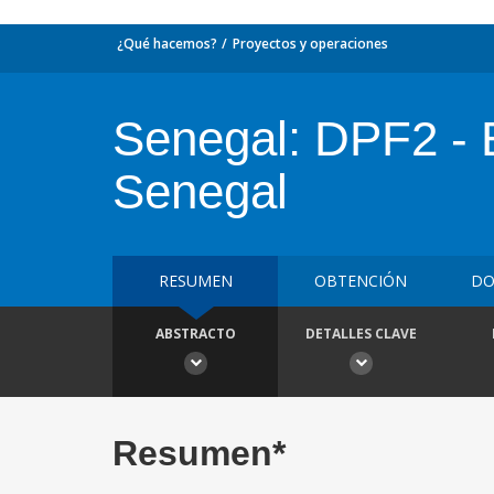
¿Qué hacemos?
Proyectos y operaciones
Senegal: DPF2 - E
Senegal
RESUMEN
OBTENCIÓN
DO
ABSTRACTO
DETALLES CLAVE
Resumen*