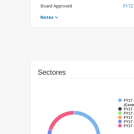
Board Approved
P172
Notes
Sectores
FY17 
(Cent
FY17 
FY17 
FY17 
FY17 
FY17 -