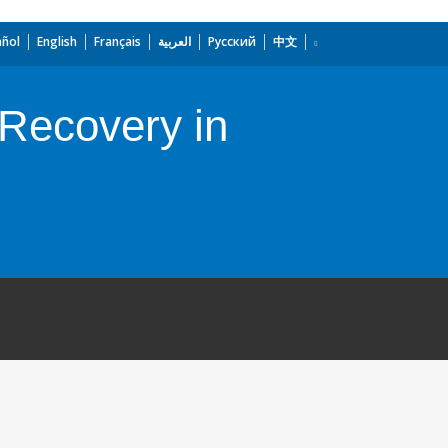
añol
English
Français
العربية
Русский
中文
 Recovery in