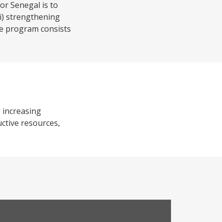
or Senegal is to
ii) strengthening
he program consists
 increasing
uctive resources,