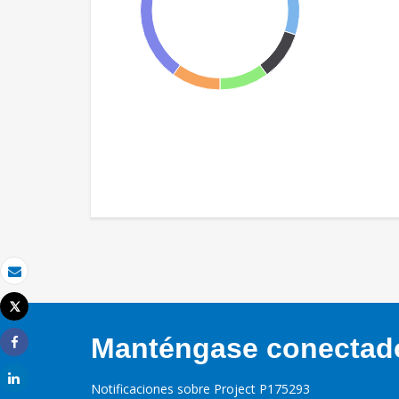
Correo electrónico
Tweet
Imprimir
Manténgase conectado,
Share
Share
Notificaciones sobre Project P175293