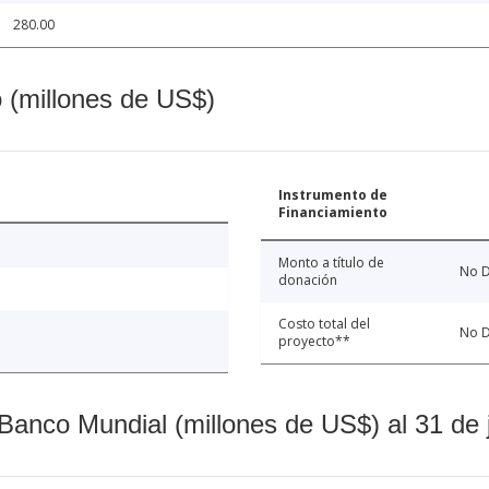
280.00
o (millones de US$)
Instrumento de
Financiamiento
Monto a título de
No D
donación
Costo total del
No D
proyecto**
Banco Mundial (millones de US$) al 31 de 