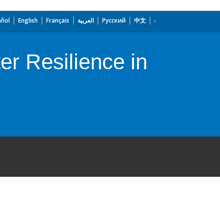
añol
English
Français
العربية
Русский
中文
er Resilience in