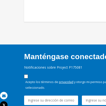
Manténgase conectado,
Notificaciones sobre Project P175081
Acepto los términos de
privacidad
y otorgo mi permiso pa
seleccionado.
Correo electrónico
Tweet