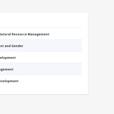
 Natural Resource Management
nt and Gender
evelopment
nagement
Development