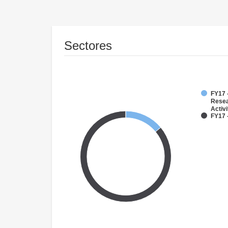
Sectores
FY17 -
Resea
Activi
FY17 