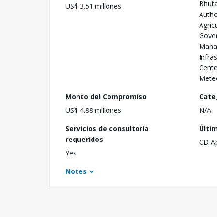
Bhuta
US$ 3.51 millones
Autho
Agric
Gover
Manag
Infra
Cente
Mete
Monto del Compromiso
Cate
US$ 4.88 millones
N/A
Servicios de consultoría
Últi
requeridos
CD A
Yes
Notes