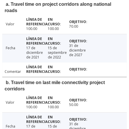
a. Travel time on project corridors along national
roads
Valor
70.00
100.00
100.00
31 de
Fecha
17 de
15 de
diciembre
diciembre
septiembre
de 2027
de 2021
de 2022
Comentar
b. Travel time on last mile connectivity project
corridors
Valor
50.00
100.00
100.00
31 de
Fecha
17 de
15 de
diciembre