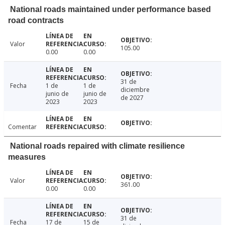
National roads maintained under performance based
road contracts
Valor
105.00
0.00
0.00
31 de
Fecha
1 de
1 de
diciembre
junio de
junio de
de 2027
2023
2023
Comentar
National roads repaired with climate resilience
measures
Valor
361.00
0.00
0.00
31 de
Fecha
17 de
15 de