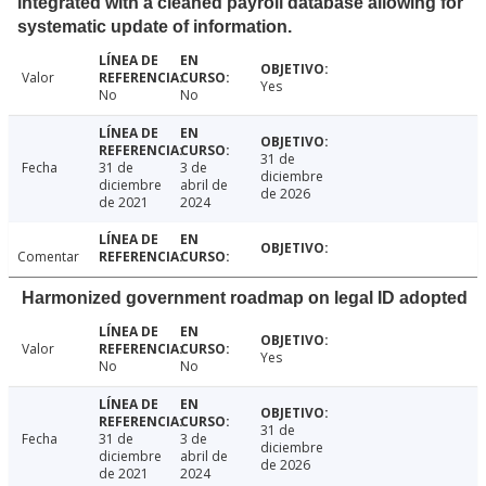
integrated with a cleaned payroll database allowing for
systematic update of information.
Valor
Yes
No
No
31 de
Fecha
31 de
3 de
diciembre
diciembre
abril de
de 2026
de 2021
2024
Comentar
Harmonized government roadmap on legal ID adopted
Valor
Yes
No
No
31 de
Fecha
31 de
3 de
diciembre
diciembre
abril de
de 2026
de 2021
2024