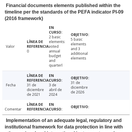
Financial documents elements published within the
timeline per the standards of the PEFA indicator PI-09
(2016 framework)
2 basic
5 basic
elements:
elements
Valor
voted
and 3
0
annual
additional
budget
elements
and
quarterl
31 de
Fecha
31 de
3 de
diciembre
diciembre
abril de
de 2026
de 2021
2024
Comentar
Implementation of an adequate legal, regulatory and
institutional framework for data protection in line with