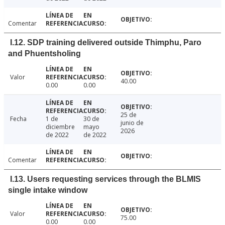
Comentar
I.12. SDP training delivered outside Thimphu, Paro
and Phuentsholing
Valor
40.00
0.00
0.00
25 de
Fecha
1 de
30 de
junio de
diciembre
mayo
2026
de 2022
de 2022
Comentar
I.13. Users requesting services through the BLMIS
single intake window
Valor
75.00
0.00
0.00