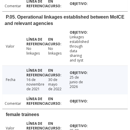
Comentar
P.05. Operational linkages established between MoICE
and relevant agencies
Linkages
established
Valor
through
No
No
data
linkages
linkages
sharing
and syst
25 de
Fecha
16 de
30 de
junio de
noviembre
mayo
2026
de 2021
de 2022
Comentar
female trainees
Valor