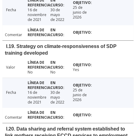
25 de
Fecha
16 de
30 de
junio de
noviembre
mayo
2026
de 2021
de 2022
Comentar
I.19. Strategy on climate-responsiveness of SDP
training developed
Valor
Yes
No
No
25 de
Fecha
16 de
30 de
junio de
noviembre
mayo
2026
de 2021
de 2022
Comentar
I.20. Data sharing and referral system established to
link mothers receiving ECCD services to employment