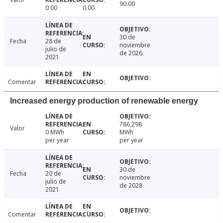
90.00
0.00
0.00
30 de
Fecha
28 de
noviembre
julio de
de 2026
2021
Comentar
Increased energy production of renewable energy
786,298
Valor
0 MWh
MWh
per year
per year
30 de
Fecha
20 de
noviembre
julio de
de 2028
2021
Comentar