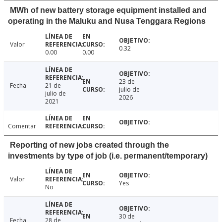
MWh of new battery storage equipment installed and
operating in the Maluku and Nusa Tenggara Regions
Valor
0.32
0.00
0.00
23 de
Fecha
21 de
julio de
julio de
2026
2021
Comentar
Reporting of new jobs created through the
investments by type of job (i.e. permanent/temporary)
Valor
Yes
No
30 de
Fecha
28 de