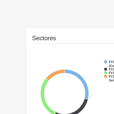
Sectores
FY1
(Ce
FY1
FY1
FY1
Ser