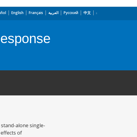
añol
English
Français
العربية
Русский
中文
response
stand-alone single-
effects of