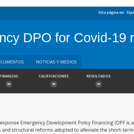
Esta página en:
Esp
cy DPO for Covid-19 
CUMENTOS
NOTICIAS Y MEDIOS
FINANZAS
CALIFICACIONES
RESULTADOS
esponse Emergency Development Policy Financing (DPF is a 
 and structural reforms adopted to alleviate the short-term 