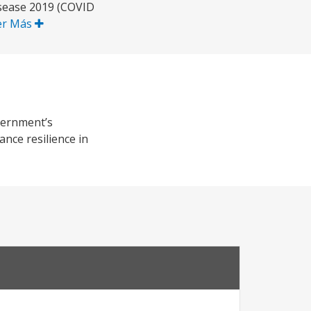
isease 2019 (COVID
er Más
vernment’s
nce resilience in