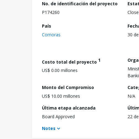
No. de identificación del proyecto
Esta
P174260
Close
País
Fech
Comoras
30 de
1
Orga
Costo total del proyecto
Minis
US$ 0.00 millones
Banki
Monto del Compromiso
Cate
US$ 10.00 millones
N/A
Última etapa alcanzada
Últi
Board Approved
22 de
Notes