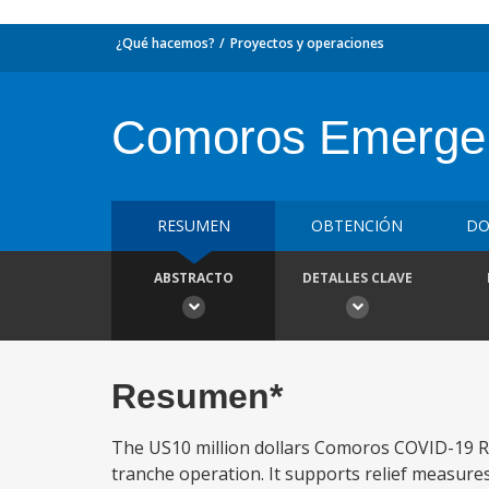
¿Qué hacemos?
Proyectos y operaciones
Comoros Emergen
RESUMEN
OBTENCIÓN
DO
ABSTRACTO
DETALLES CLAVE
Resumen*
The US10 million dollars Comoros COVID-19 R
tranche operation. It supports relief measures