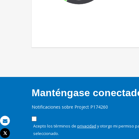
Manténgase conectado,
Notificaciones sobre Project P174260
Correo electrónico
Acepto los términos de
privacidad
y otorgo mi permiso pa
seleccionado.
Tweet
Imprimir