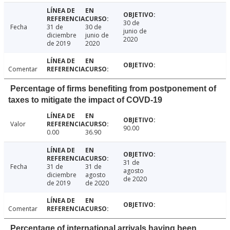
30 de
Fecha
31 de
30 de
junio de
diciembre
junio de
2020
de 2019
2020
Comentar
Percentage of firms benefiting from postponement of
taxes to mitigate the impact of COVD-19
Valor
90.00
0.00
36.90
31 de
Fecha
31 de
31 de
agosto
diciembre
agosto
de 2020
de 2019
de 2020
Comentar
Percentage of international arrivals having been