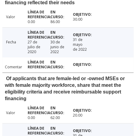
financing reflected their needs
Valor
30.00
0.00
86.00
31 de
Fecha
27 de
30 de
mayo
julio de
junio de
de 2022
2020
2022
Comentar
Of applicants that are female-led or -owned MSEs or
with female majority workforce, share that meet the
eligibility criteria and receive reimbursable support
financing
Valor
20.00
0.00
62.00
31 de