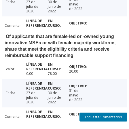
Fecha
27 de
30 de
mayo
julio de
junio de
de 2022
2020
2022
Comentar
Of applicants that are female-led or -owned young
innovative MSEs or with female majority workforce,
share that meet the eligibility criteria and receive
reimbursable support financing
Valor
20.00
0.00
78.00
31 de
Fecha
27 de
30 de
mayo
julio de
junio de
de 2022
2020
2022
Comentar
Encuesta/Comentarios