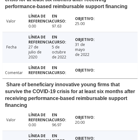
performance-based reimbursable support financing
Valor
25.00
0.00
97.63
31 de
Fecha
27 de
5 de
mayo
julio de
octubre
de 2022
2020
de 2022
Comentar
Share of beneficiary innovative young firms that
survive the COVID-19 crisis for at least six months after
receiving performance-based reimbursable support
financing
Valor
20.00
0.00
96.97