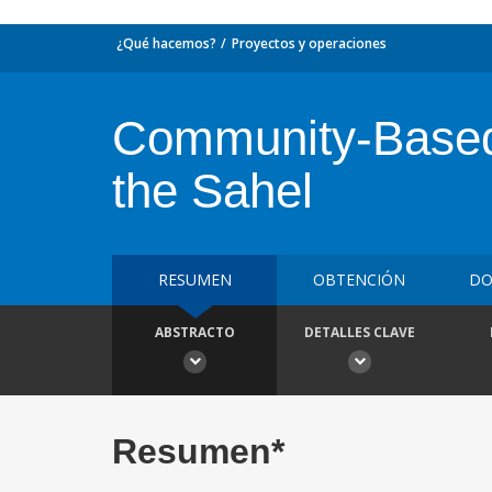
¿Qué hacemos?
Proyectos y operaciones
Community-Based R
the Sahel
RESUMEN
OBTENCIÓN
DO
ABSTRACTO
DETALLES CLAVE
Resumen*