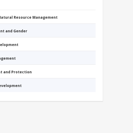
 Natural Resource Management
nt and Gender
evelopment
nagement
nt and Protection
Development