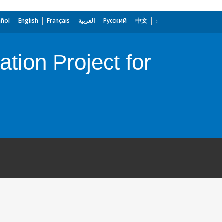
añol
English
Français
العربية
Русский
中文
ion Project for