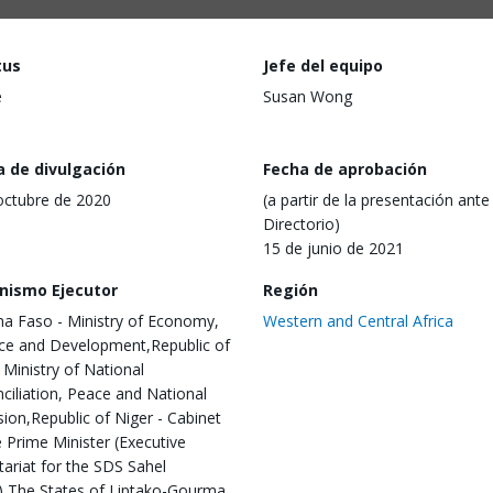
tus
Jefe del equipo
e
Susan Wong
a de divulgación
Fecha de aprobación
octubre de 2020
(a partir de la presentación ante 
Directorio)
15 de junio de 2021
nismo Ejecutor
Región
na Faso - Ministry of Economy,
Western and Central Africa
ce and Development,Republic of
- Ministry of National
ciliation, Peace and National
ion,Republic of Niger - Cabinet
e Prime Minister (Executive
tariat for the SDS Sahel
),The States of Liptako-Gourma