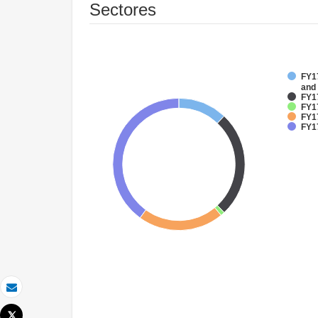
Sectores
FY17
and
FY1
FY17
FY17
FY1
Correo electrónico
Tweet