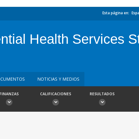
Esta página en:
Esp
tial Health Services S
CUMENTOS
NOTICIAS Y MEDIOS
FINANZAS
CALIFICACIONES
RESULTADOS