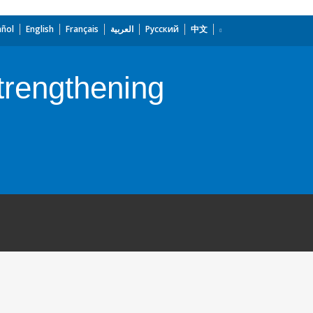
añol
English
Français
العربية
Русский
中文
trengthening