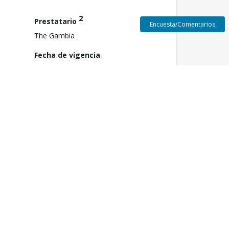
2
Prestatario
Encuesta/Comentarios
The Gambia
Fecha de vigencia
el
28 de octubre de 2020
3
Aprobación FY
2021
Fecha de Cierre
30 de junio de 2026
ón