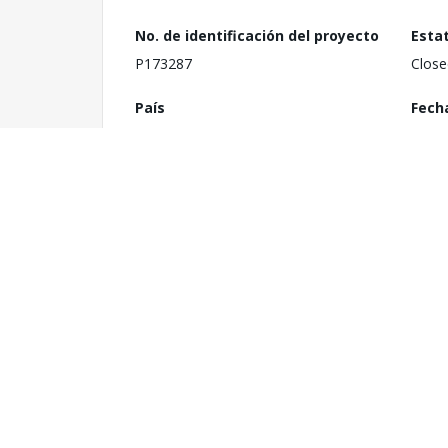
No. de identificación del proyecto
Esta
P173287
Close
País
Fech
Gambia
18 de
1
Orga
Costo total del proyecto
Minis
US$ 138.50 millones
Monto del Compromiso
Cate
US$ 93.33 millones
N/A
Servicios de consultoría
Últi
requeridos
Boar
Yes
Associated Projects