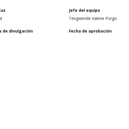
tus
Jefe del equipo
d
Teegwende Valerie Porgo
a de divulgación
Fecha de aprobación
 abril de 2020
(a partir de la presentación ante 
Directorio)
9 de octubre de 2020
nismo Ejecutor
Región
try of Health
Western and Central Africa
goría Ambiental
Riesgo ambiental y social
M
ma etapa alcanzada
Última Fecha de Actualizaci
d Approved
5 de junio de 2024