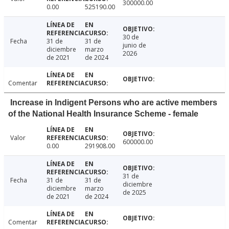
300000.00
0.00
525190.00
30 de
Fecha
31 de
31 de
junio de
diciembre
marzo
2026
de 2021
de 2024
Comentar
Increase in Indigent Persons who are active members
of the National Health Insurance Scheme - female
Valor
600000.00
0.00
291908.00
31 de
Fecha
31 de
31 de
diciembre
diciembre
marzo
de 2025
de 2021
de 2024
Comentar