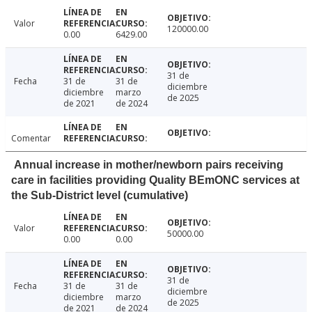
Valor
120000.00
0.00
6429.00
31 de
Fecha
31 de
31 de
diciembre
diciembre
marzo
de 2025
de 2021
de 2024
Comentar
Annual increase in mother/newborn pairs receiving
care in facilities providing Quality BEmONC services at
the Sub-District level (cumulative)
Valor
50000.00
0.00
0.00
31 de
Fecha
31 de
31 de
diciembre
diciembre
marzo
de 2025
de 2021
de 2024