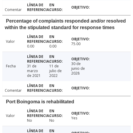
Comentar
Percentage of complaints responded and/or resolved
within the stipulated standard for response times
Valor
75.00
0.00
0.00
30 de
Fecha
31 de
11 de
junio de
marzo
julio de
2028
de 2021
2022
Comentar
Port Boingoma is rehabilitated
Valor
Yes
No
No