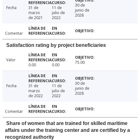
30 de
Fecha
31 de
11 de
junio de
marzo
julio de
2028
de 2021
2022
Comentar
Satisfaction rating by project beneficiaries
Valor
75.00
0.00
0.00
30 de
Fecha
31 de
11 de
junio de
marzo
julio de
2028
de 2022
2022
Comentar
Share of women that are trained for skilled maritime
affairs under the training center and are certified by a
recognized authority