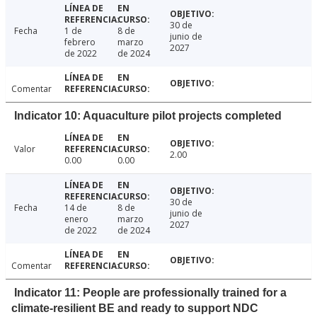
30 de
Fecha
1 de
8 de
junio de
febrero
marzo
2027
de 2022
de 2024
Comentar
Indicator 10: Aquaculture pilot projects completed
Valor
2.00
0.00
0.00
30 de
Fecha
14 de
8 de
junio de
enero
marzo
2027
de 2022
de 2024
Comentar
Indicator 11: People are professionally trained for a
climate-resilient BE and ready to support NDC