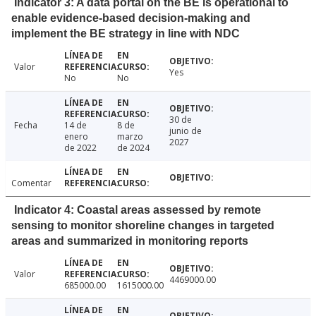
Indicator 3: A data portal on the BE is operational to
enable evidence-based decision-making and
implement the BE strategy in line with NDC
Valor
Yes
No
No
30 de
Fecha
14 de
8 de
junio de
enero
marzo
2027
de 2022
de 2024
Comentar
Indicator 4: Coastal areas assessed by remote
sensing to monitor shoreline changes in targeted
areas and summarized in monitoring reports
Valor
4469000.00
685000.00
1615000.00