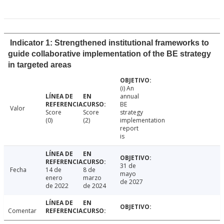
Indicator 1: Strengthened institutional frameworks to
guide collaborative implementation of the BE strategy
in targeted areas
(i) An
annual
BE
Valor
Score
Score
strategy
(0)
(2)
implementation
report
is
31 de
Fecha
14 de
8 de
mayo
enero
marzo
de 2027
de 2022
de 2024
Comentar