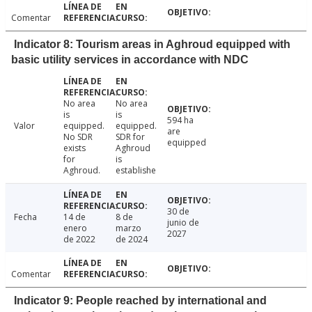
Comentar
Indicator 8: Tourism areas in Aghroud equipped with
basic utility services in accordance with NDC
No area
No area
is
is
594 ha
Valor
equipped.
equipped.
are
No SDR
SDR for
equipped
exists
Aghroud
for
is
Aghroud.
establishe
30 de
Fecha
14 de
8 de
junio de
enero
marzo
2027
de 2022
de 2024
Comentar
Indicator 9: People reached by international and