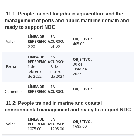
11.1: People trained for jobs in aquaculture and the
management of ports and public maritime domain and
ready to support NDC
Valor
405.00
0.00
81.00
30 de
Fecha
1 de
8 de
junio de
febrero
marzo
2027
de 2022
de 2024
Comentar
11.2: People trained in marine and coastal
environmental management and ready to support NDC
Valor
1685.00
1075.00
1295.00