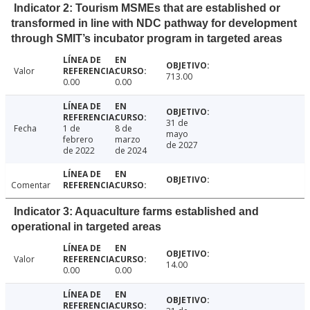
Indicator 2: Tourism MSMEs that are established or
transformed in line with NDC pathway for development
through SMIT’s incubator program in targeted areas
Valor
713.00
0.00
0.00
31 de
Fecha
1 de
8 de
mayo
febrero
marzo
de 2027
de 2022
de 2024
Comentar
Indicator 3: Aquaculture farms established and
operational in targeted areas
Valor
14.00
0.00
0.00