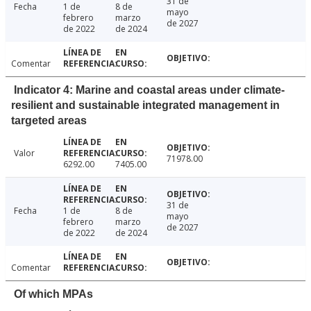
31 de
Fecha
1 de
8 de
mayo
febrero
marzo
de 2027
de 2022
de 2024
Comentar
Indicator 4: Marine and coastal areas under climate-
resilient and sustainable integrated management in
targeted areas
Valor
71978.00
6292.00
7405.00
31 de
Fecha
1 de
8 de
mayo
febrero
marzo
de 2027
de 2022
de 2024
Comentar
Of which MPAs