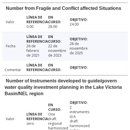
Number from Fragile and Conflict affected Situations
Valor
24.00
0.00
28.00
28 de
Fecha
26 de
22 de
noviembre
febrero
noviembre
de 2025
de 2021
de 2023
Comentar
Number of Instruments developed to guide/govern
water quality investment planning in the Lake Victoria
Basin/NEL region
2
instruments:
One
(i) A
Valor
draft
draft
zero
regional
harmonized
harmonized