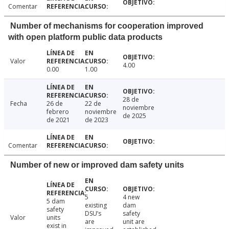
Comentar
Number of mechanisms for cooperation improved
with open platform public data products
Valor
4.00
0.00
1.00
28 de
Fecha
26 de
22 de
noviembre
febrero
noviembre
de 2025
de 2021
de 2023
Comentar
Number of new or improved dam safety units
5
4 new
5 dam
existing
dam
safety
DSU’s
safety
Valor
units
are
unit are
exist in