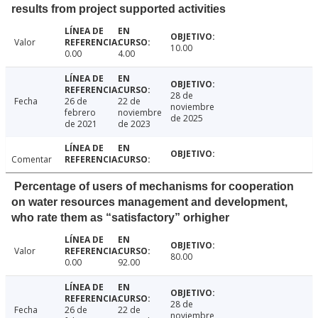
results from project supported activities
Valor
10.00
0.00
4.00
28 de
Fecha
26 de
22 de
noviembre
febrero
noviembre
de 2025
de 2021
de 2023
Comentar
Percentage of users of mechanisms for cooperation
on water resources management and development,
who rate them as “satisfactory” orhigher
Valor
80.00
0.00
92.00
28 de
Fecha
26 de
22 de
noviembre