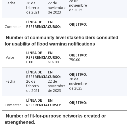
28 de
Fecha
26 de
22 de
noviembre
febrero
noviembre
de 2025
de 2021
de 2023
Comentar
Number of community level stakeholders consulted
for usability of flood warning notifications
Valor
750.00
0.00
616.00
28 de
Fecha
26 de
22 de
noviembre
febrero
noviembre
de 2025
de 2021
de 2023
Comentar
Number of fit-for-purpose networks created or
strengthened.