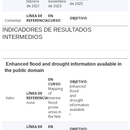
febrero
noviembre
de 2025
de 2021
de 2023
Comentar
INDICADORES DE RESULTADOS
INTERMEDIOS
Enhanced flood and drought information available in
the public domain
Enhanced
Mapping
flood
of
and
Valor
riverine
drought
none
flood
information
prone
available
areas in
i
the Nile