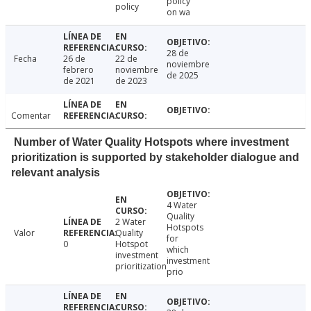
policy
policy
on wa
28 de
Fecha
26 de
22 de
noviembre
febrero
noviembre
de 2025
de 2021
de 2023
Comentar
Number of Water Quality Hotspots where investment
prioritization is supported by stakeholder dialogue and
relevant analysis
4 Water
Quality
2 Water
Hotspots
Valor
Quality
for
0
Hotspot
which
investment
investment
prioritization
prio