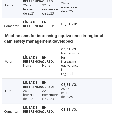
28 de
Fecha
26 de
22 de
noviembre
febrero
noviembre
de 2025
de 2021
de 2023
Comentar
Mechanisms for increasing equivalence in regional
dam safety management developed
Mechanisms
for
Valor
increasing
None
None
equivalence
in
regional
28 de
Fecha
26 de
22 de
enero
febrero
noviembre
de 2025
de 2021
de 2023
Comentar