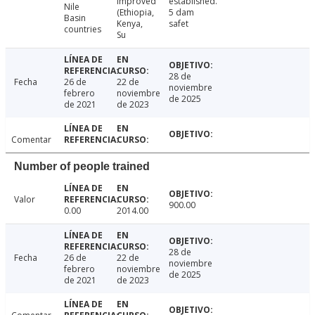
improved
established.
Nile
(Ethiopia,
5 dam
Basin
Kenya,
safet
countries
Su
28 de
Fecha
26 de
22 de
noviembre
febrero
noviembre
de 2025
de 2021
de 2023
Comentar
Number of people trained
Valor
900.00
0.00
2014.00
28 de
Fecha
26 de
22 de
noviembre
febrero
noviembre
de 2025
de 2021
de 2023