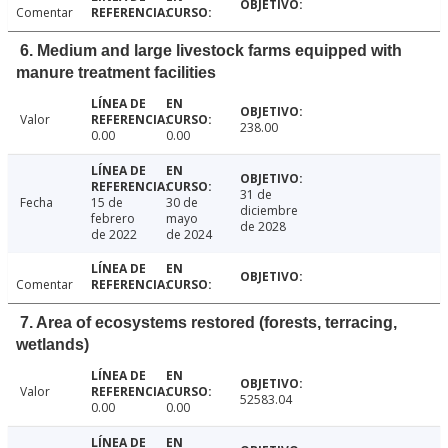
Comentar
6. Medium and large livestock farms equipped with
manure treatment facilities
Valor
238.00
0.00
0.00
31 de
Fecha
15 de
30 de
diciembre
febrero
mayo
de 2028
de 2022
de 2024
Comentar
7. Area of ecosystems restored (forests, terracing,
wetlands)
Valor
52583.04
0.00
0.00