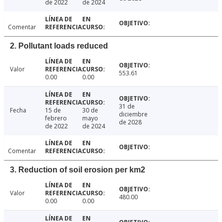
de 2022
de 2024
Comentar
2. Pollutant loads reduced
Valor
553.61
0.00
0.00
31 de
Fecha
15 de
30 de
diciembre
febrero
mayo
de 2028
de 2022
de 2024
Comentar
3. Reduction of soil erosion per km2
Valor
480.00
0.00
0.00