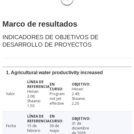
Marco de resultados
INDICADORES DE OBJETIVOS DE
DESARROLLO DE PROYECTOS
1. Agricultural water productivity increased
Henan:
Henan:
Valor
Program
2.49;
2.06;
not yet
Shaanxi:
Shaanxi:
effective
2.20
1.50
31 de
Fecha
15 de
30 de
diciembre
febrero
mayo
de 2028