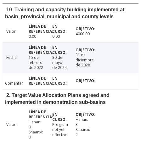
10. Training and capacity building implemented at
basin, provincial, municipal and county levels
Valor
4000.00
0.00
0.00
31 de
Fecha
15 de
30 de
diciembre
febrero
mayo
de 2028
de 2022
de 2024
Comentar
2. Target Value Allocation Plans agreed and
implemented in demonstration sub-basins
Henan:
Henan:
Valor
Program
3
0
not yet
Shaanxi:
Shaanxi:
effective
2
0