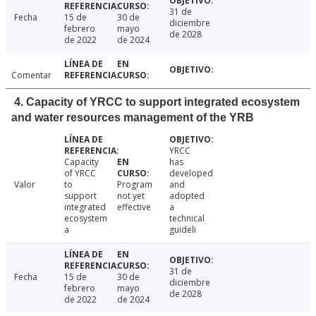
31 de
Fecha
15 de
30 de
diciembre
febrero
mayo
de 2028
de 2022
de 2024
Comentar
4. Capacity of YRCC to support integrated ecosystem
and water resources management of the YRB
YRCC
Capacity
has
of YRCC
developed
Valor
to
Program
and
support
not yet
adopted
integrated
effective
a
ecosystem
technical
a
guideli
31 de
Fecha
15 de
30 de
diciembre
febrero
mayo
de 2028
de 2022
de 2024