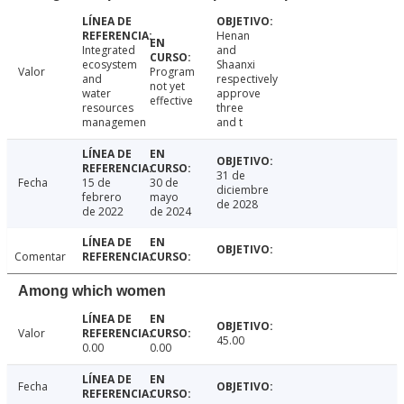
Henan
Integrated
and
ecosystem
Shaanxi
Valor
Program
and
respectively
not yet
water
approve
effective
resources
three
managemen
and t
31 de
Fecha
15 de
30 de
diciembre
febrero
mayo
de 2028
de 2022
de 2024
Comentar
Among which women
Valor
45.00
0.00
0.00
Fecha