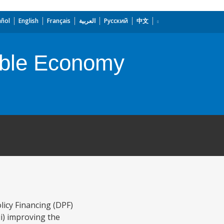
añol
English
Français
العربية
Русский
中文
nable Economy
icy Financing (DPF)
ii) improving the