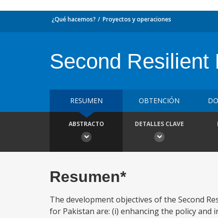
¿Qué hacemos?
Proyectos y operaciones
Second Resilient 
RESUMEN
OBTENCIÓN
DO
ABSTRACTO
DETALLES CLAVE
Resumen*
The development objectives of the Second Res
for Pakistan are: (i) enhancing the policy and