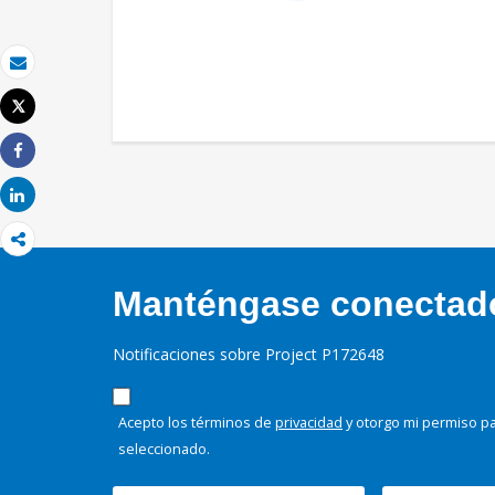
Correo electrónico
Tweet
Imprimir
Share
Share
Manténgase conectado,
Notificaciones sobre Project P172648
Acepto los términos de
privacidad
y otorgo mi permiso pa
seleccionado.