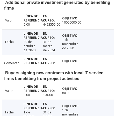
Additional private investment generated by benefiting
firms
Valor
10000000.00
0.00
4423555.00
1 de
Fecha
29 de
31 de
noviembre
octubre
marzo
de 2028
de 2020
de 2024
Comentar
Buyers signing new contracts with local IT service
firms benefitting from project activities
Valor
60.00
0.00
104.00
1 de
Fecha
1 de
31 de
noviembre