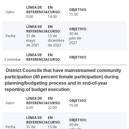
Valor
15.00
0.00
14.00
30 de
Fecha
31 de
13 de
julio de
mayo
diciembre
2027
de 2021
de 2023
Comentar
District Councils that have mainstreamed community
participation (40 percent female participation) during
planning/budgeting process and in end-of-year
reporting of budget execution
Valor
15.00
0.00
22.00
30 de
Fecha
31 de
13 de