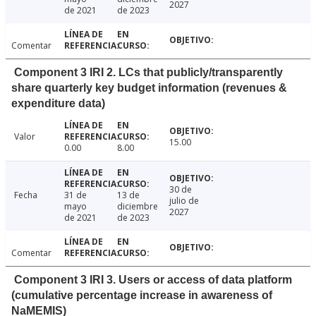
2027
de 2021
de 2023
Comentar
Component 3 IRI 2. LCs that publicly/transparently
share quarterly key budget information (revenues &
expenditure data)
Valor
15.00
0.00
8.00
30 de
Fecha
31 de
13 de
julio de
mayo
diciembre
2027
de 2021
de 2023
Comentar
Component 3 IRI 3. Users or access of data platform
(cumulative percentage increase in awareness of
NaMEMIS)