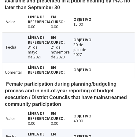
available and presented in a public hearing by PAC no
later than September 30
Valor
15.00
0.00
0.00
30 de
Fecha
31 de
21 de
julio de
mayo
noviembre
2027
de 2021
de 2023
Comentar
Female participation during planning/budgeting
process and in end-of-year reporting of budget
execution / District Councils that have mainstreamed
community participation
Valor
40.00
0.00
0.00
Fecha