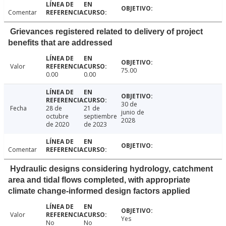
Comentar
Grievances registered related to delivery of project
benefits that are addressed
Valor
75.00
0.00
0.00
30 de
Fecha
28 de
21 de
junio de
octubre
septiembre
2028
de 2020
de 2023
Comentar
Hydraulic designs considering hydrology, catchment
area and tidal flows completed, with appropriate
climate change-informed design factors applied
Valor
Yes
No
No