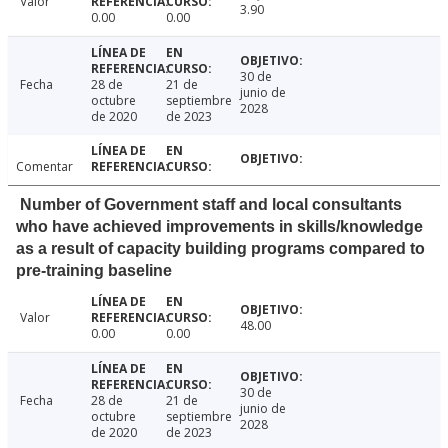
Valor
3.90
0.00
0.00
30 de
Fecha
28 de
21 de
junio de
octubre
septiembre
2028
de 2020
de 2023
Comentar
Number of Government staff and local consultants
who have achieved improvements in skills/knowledge
as a result of capacity building programs compared to
pre-training baseline
Valor
48.00
0.00
0.00
30 de
Fecha
28 de
21 de
junio de
octubre
septiembre
2028
de 2020
de 2023