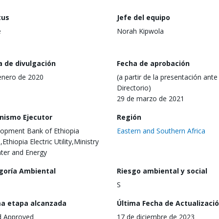
tus
Jefe del equipo
e
Norah Kipwola
a de divulgación
Fecha de aprobación
enero de 2020
(a partir de la presentación ante 
Directorio)
29 de marzo de 2021
nismo Ejecutor
Región
opment Bank of Ethiopia
Eastern and Southern Africa
Ethiopia Electric Utility,Ministry
ter and Energy
goría Ambiental
Riesgo ambiental y social
S
ma etapa alcanzada
Última Fecha de Actualizaci
d Approved
17 de diciembre de 2023