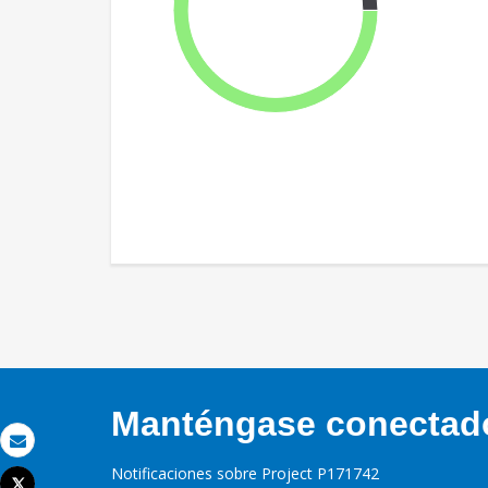
Manténgase conectado,
Correo electrónico
Notificaciones sobre Project P171742
Tweet