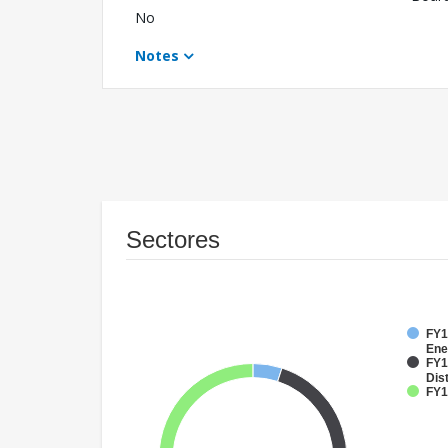
No
Notes
Sectores
FY1
Ene
FY1
Dist
FY1