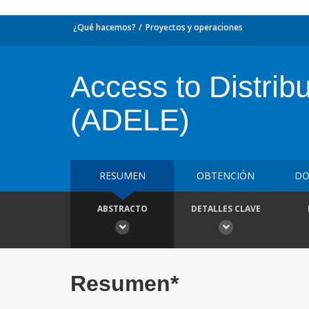
¿Qué hacemos?
Proyectos y operaciones
Access to Distribu
(ADELE)
RESUMEN
OBTENCIÓN
DO
ABSTRACTO
DETALLES CLAVE
Resumen*