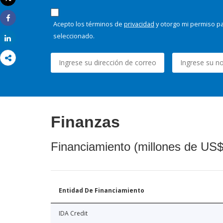
Imprimir
Acepto los términos de
privacidad
y otorgo mi permiso pa
Share
seleccionado.
Share
Finanzas
Financiamiento (millones de US$
Entidad De Financiamiento
IDA Credit