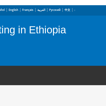
añol
English
Français
العربية
Русский
中文
ting in Ethiopia