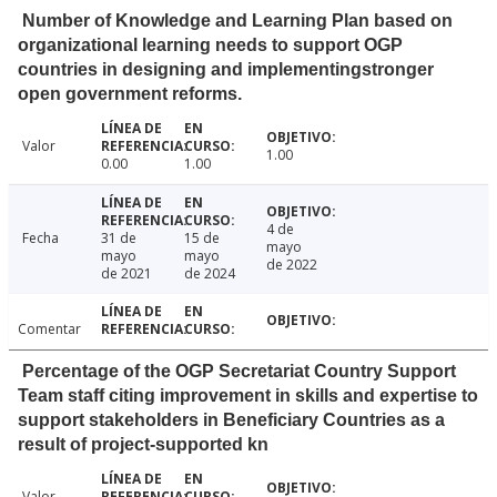
Number of Knowledge and Learning Plan based on
organizational learning needs to support OGP
countries in designing and implementingstronger
open government reforms.
Valor
1.00
0.00
1.00
4 de
Fecha
31 de
15 de
mayo
mayo
mayo
de 2022
de 2021
de 2024
Comentar
Percentage of the OGP Secretariat Country Support
Team staff citing improvement in skills and expertise to
support stakeholders in Beneficiary Countries as a
result of project-supported kn
Valor