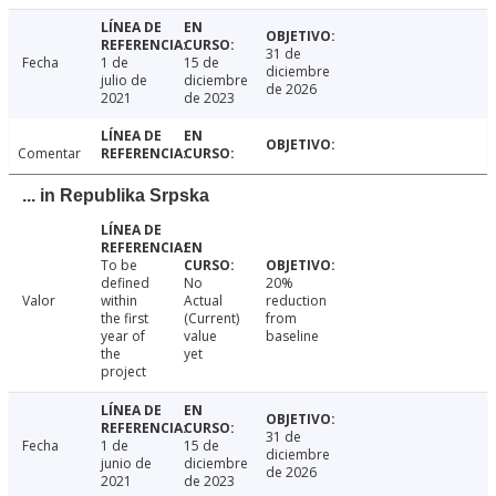
31 de
Fecha
1 de
15 de
diciembre
julio de
diciembre
de 2026
2021
de 2023
Comentar
... in Republika Srpska
To be
defined
No
20%
Valor
within
Actual
reduction
the first
(Current)
from
year of
value
baseline
the
yet
project
31 de
Fecha
1 de
15 de
diciembre
junio de
diciembre
de 2026
2021
de 2023