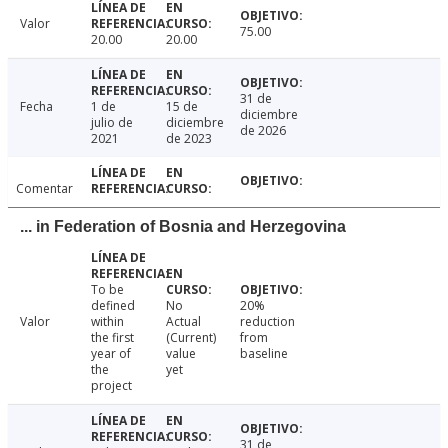
Valor
75.00
20.00
20.00
31 de
Fecha
1 de
15 de
diciembre
julio de
diciembre
de 2026
2021
de 2023
Comentar
... in Federation of Bosnia and Herzegovina
To be
defined
No
20%
Valor
within
Actual
reduction
the first
(Current)
from
year of
value
baseline
the
yet
project
31 de