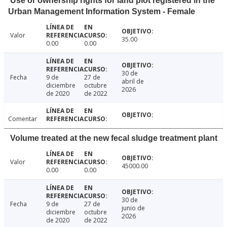
Use or ownership rights for land plot registered in the
Urban Management Information System - Female
Valor
35.00
0.00
0.00
30 de
Fecha
9 de
27 de
abril de
diciembre
octubre
2026
de 2020
de 2022
Comentar
Volume treated at the new fecal sludge treatment plant
Valor
45000.00
0.00
0.00
30 de
Fecha
9 de
27 de
junio de
diciembre
octubre
2026
de 2020
de 2022