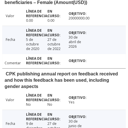
beneficiaries – Female (Amount(USD))
Valor
20000000.00
0.00
0.00
30 de
Fecha
5 de
27 de
abril de
octubre
octubre
2026
de 2020
de 2022
Comentar
CPK publishing annual report on feedback received
and how this feedback has been used, including
gender aspects
Valor
Yes
No
No
30 de
Fecha
9 de
27 de
junio de