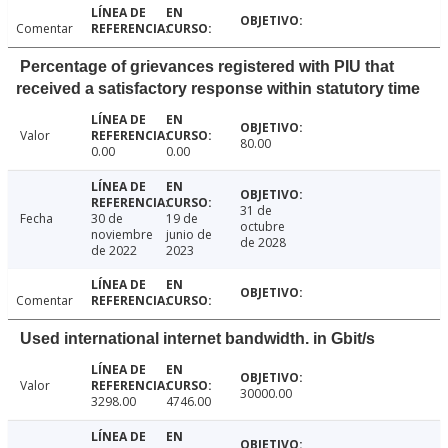
Comentar
Percentage of grievances registered with PIU that
received a satisfactory response within statutory time
Valor
80.00
0.00
0.00
31 de
Fecha
30 de
19 de
octubre
noviembre
junio de
de 2028
de 2022
2023
Comentar
Used international internet bandwidth. in Gbit/s
Valor
30000.00
3298.00
4746.00