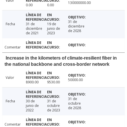
Valor
130000000.00
0.00
0.00
31 de
Fecha
31 de
19 de
diciembre
diciembre
junio de
de 2028
de 2021
2023
Comentar
Increase in the kilometers of climate-resilient fiber in
the national backbone and cross-border network
Valor
50000.00
8900.00
9530.00
31 de
Fecha
30 de
31 de
octubre
junio de
octubre
de 2028
2022
de 2023
Comentar