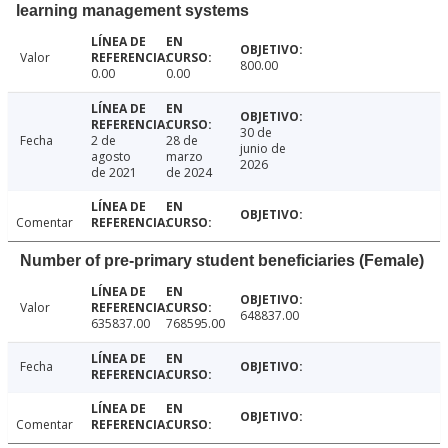
learning management systems
Valor
800.00
0.00
0.00
30 de
Fecha
2 de
28 de
junio de
agosto
marzo
2026
de 2021
de 2024
Comentar
Number of pre-primary student beneficiaries (Female)
Valor
648837.00
635837.00
768595.00
Fecha
Comentar