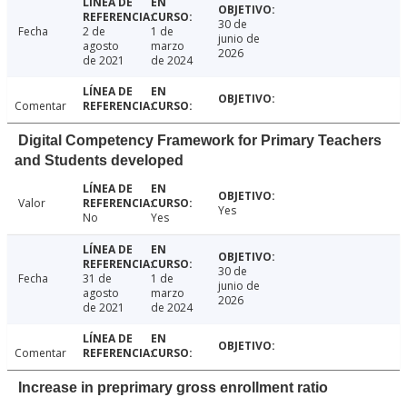
30 de
Fecha
2 de
1 de
junio de
agosto
marzo
2026
de 2021
de 2024
Comentar
Digital Competency Framework for Primary Teachers
and Students developed
Valor
Yes
No
Yes
30 de
Fecha
31 de
1 de
junio de
agosto
marzo
2026
de 2021
de 2024
Comentar
Increase in preprimary gross enrollment ratio