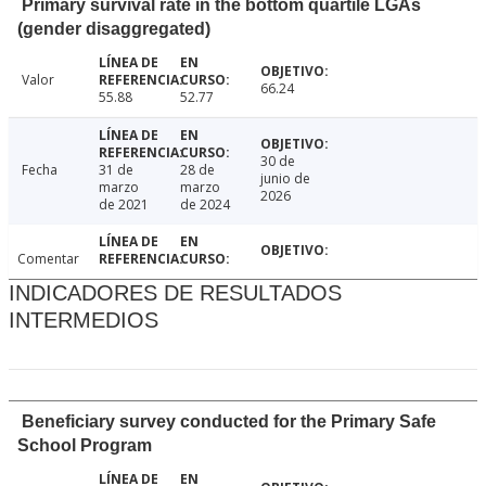
Primary survival rate in the bottom quartile LGAs
(gender disaggregated)
Valor
66.24
55.88
52.77
30 de
Fecha
31 de
28 de
junio de
marzo
marzo
2026
de 2021
de 2024
Comentar
INDICADORES DE RESULTADOS
INTERMEDIOS
Beneficiary survey conducted for the Primary Safe
School Program