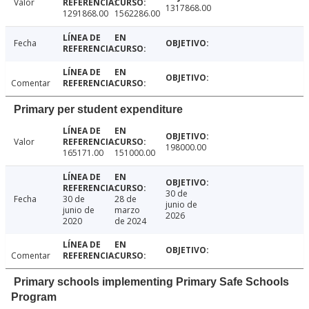
Valor
1317868.00
1291868.00
1562286.00
Fecha
Comentar
Primary per student expenditure
Valor
198000.00
165171.00
151000.00
30 de
Fecha
30 de
28 de
junio de
junio de
marzo
2026
2020
de 2024
Comentar
Primary schools implementing Primary Safe Schools
Program