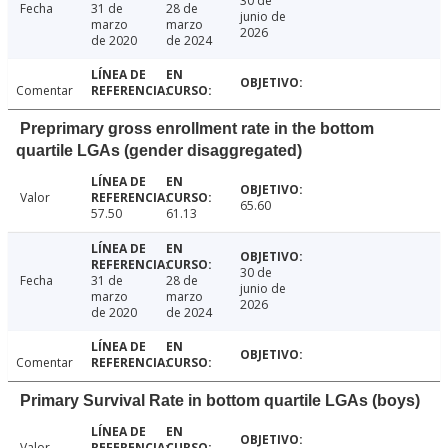
30 de
Fecha
31 de
28 de
junio de
marzo
marzo
2026
de 2020
de 2024
Comentar
Preprimary gross enrollment rate in the bottom
quartile LGAs (gender disaggregated)
Valor
65.60
57.50
61.13
30 de
Fecha
31 de
28 de
junio de
marzo
marzo
2026
de 2020
de 2024
Comentar
Primary Survival Rate in bottom quartile LGAs (boys)
Valor