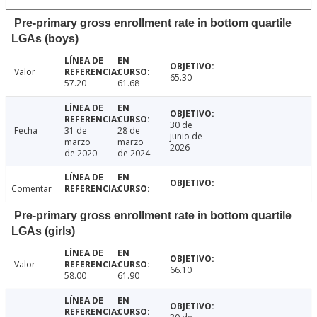
Pre-primary gross enrollment rate in bottom quartile
LGAs (boys)
Valor
65.30
57.20
61.68
30 de
Fecha
31 de
28 de
junio de
marzo
marzo
2026
de 2020
de 2024
Comentar
Pre-primary gross enrollment rate in bottom quartile
LGAs (girls)
Valor
66.10
58.00
61.90