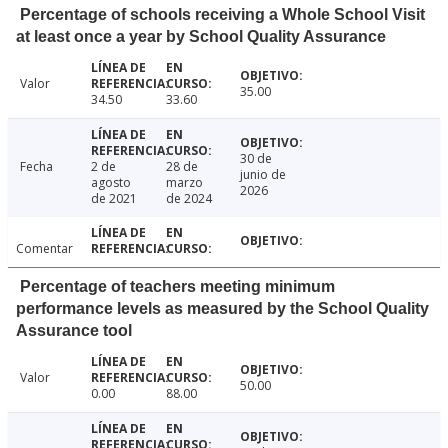
Percentage of schools receiving a Whole School Visit
at least once a year by School Quality Assurance
Valor
35.00
34.50
33.60
30 de
Fecha
2 de
28 de
junio de
agosto
marzo
2026
de 2021
de 2024
Comentar
Percentage of teachers meeting minimum
performance levels as measured by the School Quality
Assurance tool
Valor
50.00
0.00
88.00