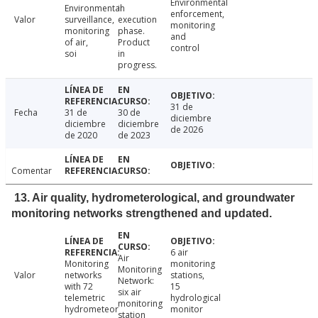
Environmental
Environmental
in
enforcement,
Valor
surveillance,
execution
monitoring
monitoring
phase.
and
of air,
Product
control
soi
in
progress.
31 de
Fecha
31 de
30 de
diciembre
diciembre
diciembre
de 2026
de 2020
de 2023
Comentar
13. Air quality, hydrometerological, and groundwater
monitoring networks strengthened and updated.
6 air
Air
Monitoring
monitoring
Monitoring
Valor
networks
stations,
Network:
with 72
15
six air
telemetric
hydrological
monitoring
hydrometeor
monitor
station