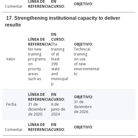
Comentar
17. Strengthening institutional capacity to deliver
results
The
No new
training
Technical
training
of at
training
Valor
programs
least
on use
on
399
of new
priority
state
environmental
areas
and
lic
such as
municipal
p
31 de
Fecha
31 de
6 de
diciembre
diciembre
junio de
de 2026
de 2020
2024
Comentar