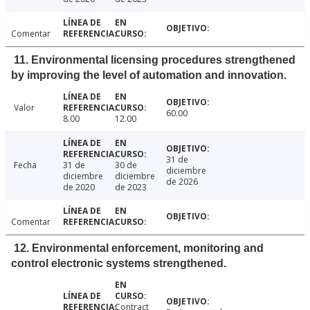
Comentar
11. Environmental licensing procedures strengthened
by improving the level of automation and innovation.
Valor
60.00
8.00
12.00
31 de
Fecha
31 de
30 de
diciembre
diciembre
diciembre
de 2026
de 2020
de 2023
Comentar
12. Environmental enforcement, monitoring and
control electronic systems strengthened.
Contract