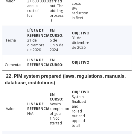
Valor
27.600.000,00
carried
costs
annual
out. The
8%
cost of
bidding
reduction
fuel
process
in fleet
is
31 de
Fecha
31 de
6 de
diciembre
diciembre
junio de
de 2026
de 2020
2024
Comentar
22. PIM system prepared (laws, regulations, manuals,
database, institutions)
System
finalized
Awaits
and
Valor
completion
rolled
N/A
of goal
out and
1.Not
applied
started
to all