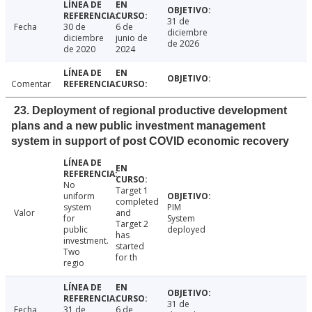
31 de
Fecha
30 de
6 de
diciembre
diciembre
junio de
de 2026
de 2020
2024
Comentar
23. Deployment of regional productive development
plans and a new public investment management
system in support of post COVID economic recovery
No
Target 1
uniform
completed
system
PIM
Valor
and
for
System
Target 2
public
deployed
has
investment.
started
Two
for th
regio
31 de
Fecha
31 de
6 de