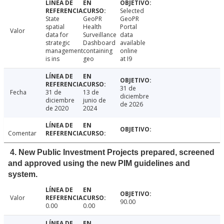
Selected
State
GeoPR
GeoPR
spatial
Health
Portal
Valor
data for
Surveillance
data
strategic
Dashboard
available
management
containing
online
is ins
geo
at I9
31 de
Fecha
31 de
13 de
diciembre
diciembre
junio de
de 2026
de 2020
2024
Comentar
4. New Public Investment Projects prepared, screened
and approved using the new PIM guidelines and
system.
Valor
90.00
0.00
0.00