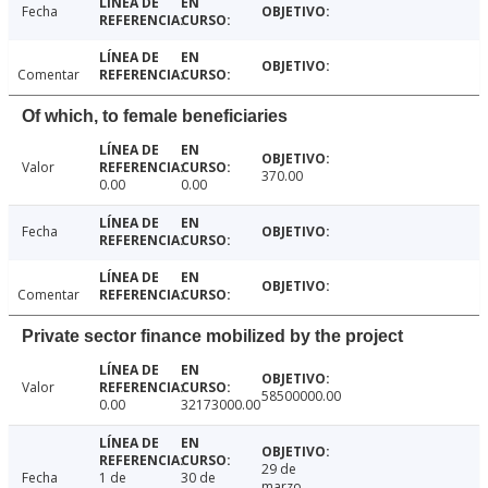
Fecha
Comentar
Of which, to female beneficiaries
Valor
370.00
0.00
0.00
Fecha
Comentar
Private sector finance mobilized by the project
Valor
58500000.00
0.00
32173000.00
29 de
Fecha
1 de
30 de
marzo