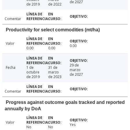
de 2027
de 2019
de 2022
Comentar
Productivity for select commodities (mt/ha)
Valor
0.00
0.00
0.00
29 de
Fecha
1 de
31 de
marzo
octubre
marzo
de 2027
de 2019
de 2023
Comentar
Progress against outcome goals tracked and reported
annually by DoA
Valor
Yes
No
No