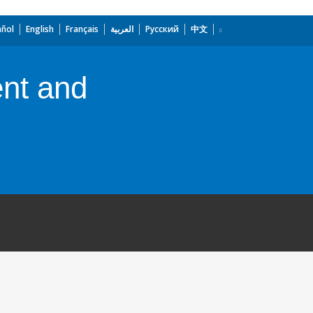
añol
English
Français
العربية
Русский
中文
nt and