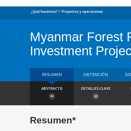
¿Qué hacemos?
Proyectos y operaciones
Myanmar Forest R
Investment Projec
RESUMEN
OBTENCIÓN
DO
ABSTRACTO
DETALLES CLAVE
Resumen*