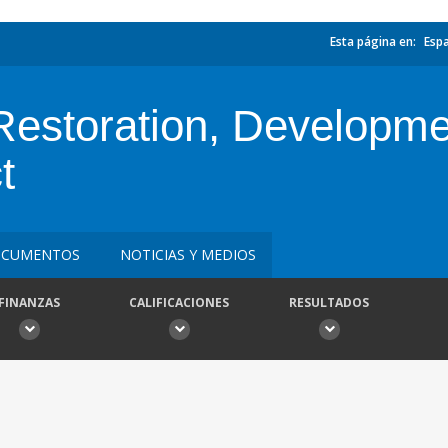
Esta página en:
Esp
estoration, Developme
t
CUMENTOS
NOTICIAS Y MEDIOS
FINANZAS
CALIFICACIONES
RESULTADOS