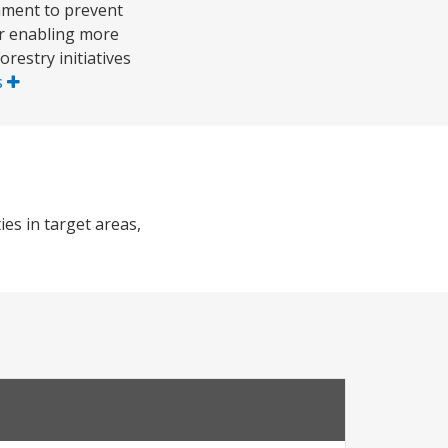
nment to prevent
or enabling more
estry initiatives
s
es in target areas,