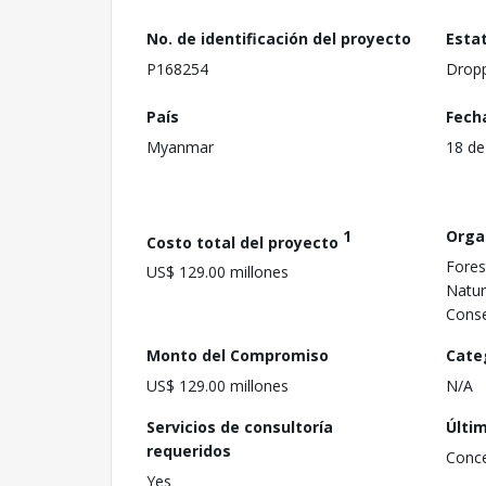
No. de identificación del proyecto
Esta
P168254
Drop
País
Fech
Myanmar
18 de
1
Orga
Costo total del proyecto
Fores
US$ 129.00 millones
Natur
Conse
Monto del Compromiso
Cate
US$ 129.00 millones
N/A
Servicios de consultoría
Últi
requeridos
Conc
Yes