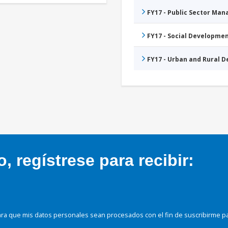
FY17 - Public Sector Ma
FY17 - Social Developme
FY17 - Urban and Rural 
 regístrese para recibir:
ra que mis datos personales sean procesados con el fin de suscribirme p