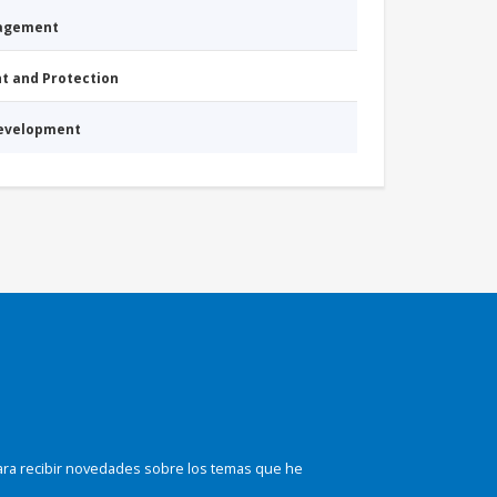
nagement
nt and Protection
Development
ara recibir novedades sobre los temas que he