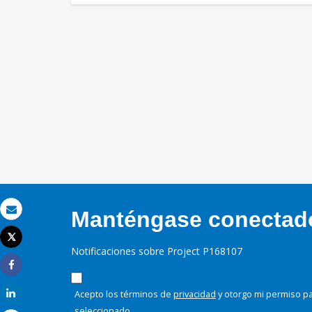
Manténgase conectado,
Correo electrónico
Tweet
Imprimir
Notificaciones sobre Project P168107
Share
Share
Acepto los términos de
privacidad
y otorgo mi permiso pa
seleccionado.