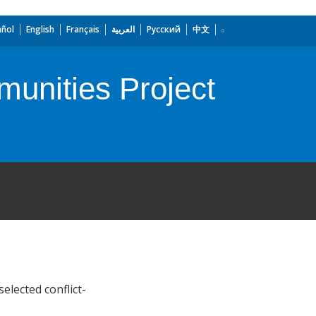
añol
English
Français
العربية
Русский
中文
unities Project
elected conflict-