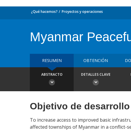
¿Qué hacemos?
Proyectos y operaciones
Myanmar Peaceful
RESUMEN
OBTENCIÓN
DO
ABSTRACTO
DETALLES CLAVE
Objetivo de desarrollo
To increase access to improved basic infrastru
affected townships of Myanmar in a conflict-s