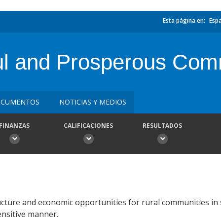
Esta página en:
Esp
 and Prosperous Comm
CUMENTOS
NOTICIAS Y MEDIOS
FINANZAS
CALIFICACIONES
RESULTADOS
cture and economic opportunities for rural communities in s
ensitive manner.