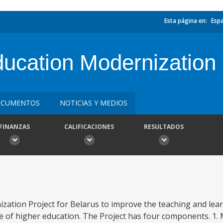
Esta página en:
Esp
ucation Modernization 
CUMENTOS
NOTICIAS Y MEDIOS
FINANZAS
CALIFICACIONES
RESULTADOS
ization Project for Belarus to improve the teaching and le
e of higher education. The Project has four components. 1.