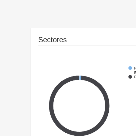
Sectores
F
F