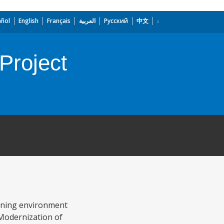
añol
English
Français
العربية
Русский
中文
Project
arning environment
 Modernization of