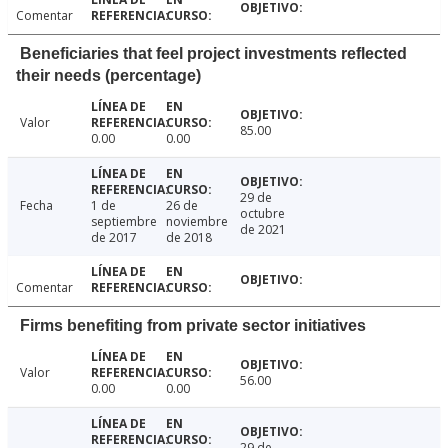
Comentar
Beneficiaries that feel project investments reflected
their needs (percentage)
Valor
85.00
0.00
0.00
29 de
Fecha
1 de
26 de
octubre
septiembre
noviembre
de 2021
de 2017
de 2018
Comentar
Firms benefiting from private sector initiatives
Valor
56.00
0.00
0.00
29 de