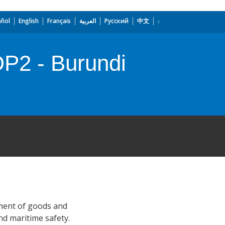
añol
English
Français
العربية
Русский
中文
OP2 - Burundi
ement of goods and
nd maritime safety.