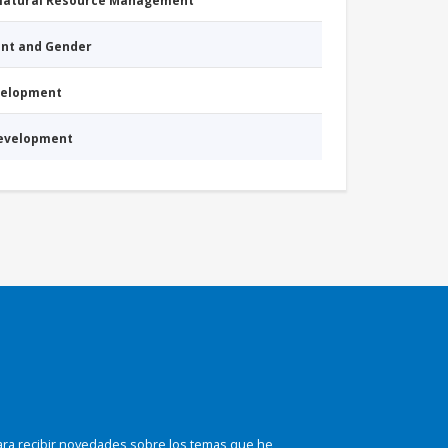
 Natural Resource Management
nt and Gender
evelopment
Development
ara recibir novedades sobre los temas que he