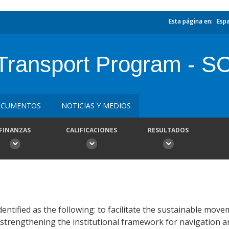
Esta página en:
Esp
Transport Program - S
CUMENTOS
NOTICIAS Y MEDIOS
FINANZAS
CALIFICACIONES
RESULTADOS
entified as the following: to facilitate the sustainable mov
strengthening the institutional framework for navigation a