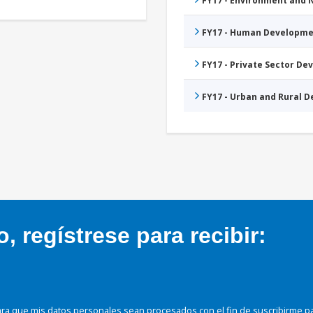
FY17 - Environment and
FY17 - Human Developme
FY17 - Private Sector D
FY17 - Urban and Rural 
 regístrese para recibir:
ra que mis datos personales sean procesados con el fin de suscribirme p