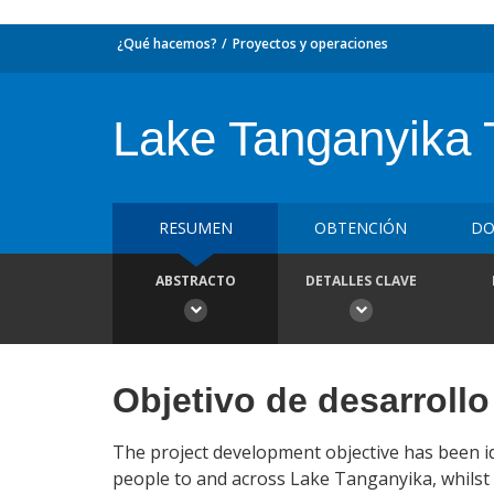
¿Qué hacemos?
Proyectos y operaciones
Lake Tanganyika 
RESUMEN
OBTENCIÓN
DO
ABSTRACTO
DETALLES CLAVE
Objetivo de desarrollo
The project development objective has been id
people to and across Lake Tanganyika, whilst 