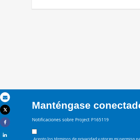
Correo electrónico
Manténgase conectado,
Tweet
Imprimir
Notificaciones sobre Project P165119
Share
Share
Acepto los términos de
privacidad
y otorgo mi permiso pa